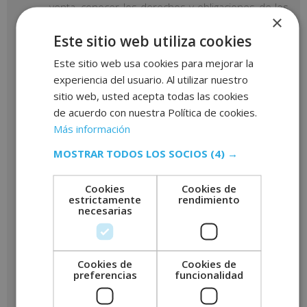
venta, conocer los derechos y obligaciones de los
×
propietarios y solicitar presupuestos, entre otras
funciones.
Este sitio web utiliza cookies
Tareas comerciales. Venta o alquiler de inmuebles,
Este sitio web usa cookies para mejorar la
mostrar el piso a los interesados, conseguir
experiencia del usuario. Al utilizar nuestro
nuevos clientes, tratar con propietarios e
sitio web, usted acepta todas las cookies
inquilinos, etc.
de acuerdo con nuestra Política de cookies.
Negociaciones. La más concreta y por la cual
puede destacar un agente. Por ello debe realizar
Más información
llamadas y visitas. En definitiva, conocer y
MOSTRAR TODOS LOS SOCIOS
(4) →
empatizar con el cliente.
Obligaciones de un administrador de
Cookies
Cookies de
estrictamente
rendimiento
fincas
necesarias
En el artículo 20 de la Ley de Propiedad Horizontal,
vienen definidas las principales funciones que debe
Cookies de
Cookies de
desarrollar el administrador de fincas en una comunidad
preferencias
funcionalidad
de vecinos. Sus tareas se dividen en tres áreas: el área
de gestión y conservación, el área de secretaría y el área