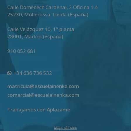
v
Calle Domenech Cardenal, 2 Oficina 1.4
e
25230
,
Mollerussa
.
Lleida (España)
:
Calle Velázquez 10, 1ª planta
28001
,
Madrid (España)
910 052 681
+34 636 736 532
matricula@escuelainenka.com
comercial@escuelainenka.com
Trabajamos con Aplazame
Mapa del sitio