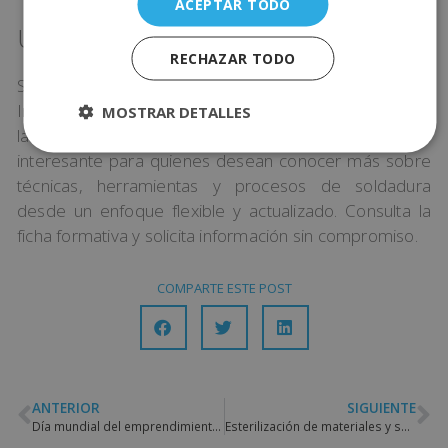
ACEPTAR TODO
Una opción para seguir aprendiendo
RECHAZAR TODO
Si quieres seguir aprendiendo sobre este tema, en
Inenka puedes encontrar información relacionada con
MOSTRAR DETALLES
la
formación en Soldadura TIG
. Es una alternativa
interesante para quienes desean conocer más sobre
técnicas, herramientas y procesos de soldadura
desde un enfoque flexible y actualizado. Consulta la
ficha formativa y solicita información sin compromiso.
COMPARTE ESTE POST
ANTERIOR
SIGUIENTE
Día mundial del emprendimiento: impulsa tu futuro
Esterilización de materiales y seguridad en el tatuaje