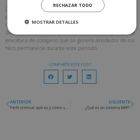
RECHAZAR TODO
Los primeros efectos se notan al cabo de una hora,
pero el resultado óptimo se consigue a los tres meses
MOSTRAR DETALLES
de poner los hilos japoneses. Su efecto se mantiene
durante un año o año y medio. Esto sucede porque la
envoltura de colágeno que se genera alrededor de los
hilos permanece durante este periodo.
COMPARTE ESTE POST
ANTERIOR
SIGUIENTE
Perfil criminal: qué es y cómo se define
¿Qué es un sistema MRP?