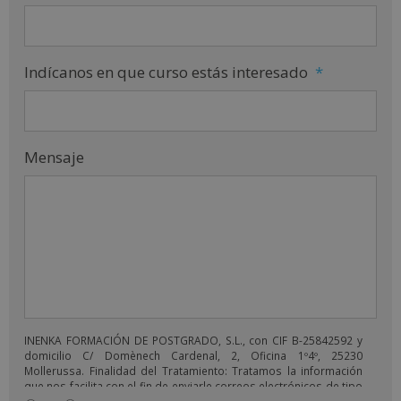
Indícanos en que curso estás interesado
*
Mensaje
INENKA FORMACIÓN DE POSTGRADO, S.L., con CIF B-25842592 y
domicilio C/ Domènech Cardenal, 2, Oficina 1º4º, 25230
Mollerussa. Finalidad del Tratamiento: Tratamos la información
que nos facilita con el fin de enviarle correos electrónicos de tipo