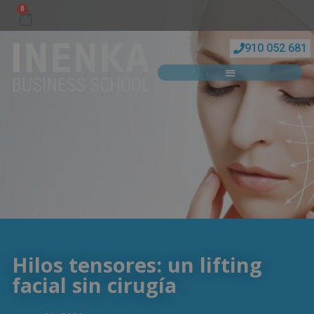
0
910 052 681
Hilos tensores: un lifting
facial sin cirugía