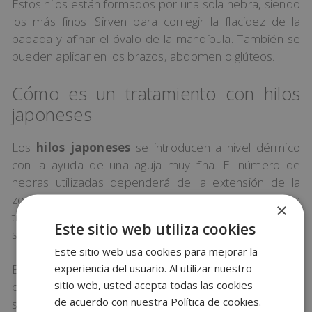
Estos hilos están formados por una sola hebra, siendo
los más finos. Sirven para corregir la flacidez de la
papada y afinar el óvalo de la mandíbula. También se
pueden aplicar en los brazos, abdomen o glúteos.
Cómo es un tratamiento con hilos
japoneses
Los
hilos japoneses
se introducen a nivel dérmico
con la ayuda de una aguja muy fina. El número de
hebras utilizadas dependerá de la extensión de la
zona a tratar. Aun así, en el caso de utilizar en
×
tratamiento a nivel facial, la cantidad más habitual que
Este sitio web utiliza cookies
se coloca es entre 6 y 15 hilos.
Este sitio web usa cookies para mejorar la
experiencia del usuario. Al utilizar nuestro
Este tipo de tratamiento no necesita sutura, por lo que
sitio web, usted acepta todas las cookies
el proceso es muy rápido y sencillo. Normalmente no
de acuerdo con nuestra Política de cookies.
se aplica anestesia, aunque puede haber pacientes