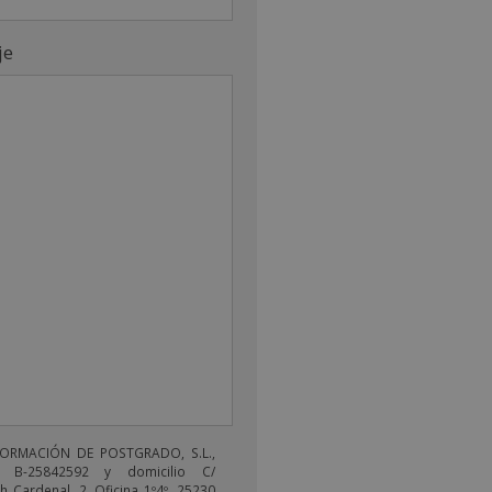
je
FORMACIÓN DE POSTGRADO, S.L.,
 B-25842592 y domicilio C/
 Cardenal, 2, Oficina 1º4º, 25230