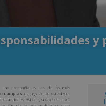
sponsabilidades y p
de una compañía es uno de los más
de compras
, encargado de establecer
as funciones. Así que, si quieres saber
s destacadas de este profesional, sigue