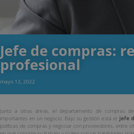
Jefe de compras: re
profesional
mayo 12, 2022
Junto a otras áreas, el departamento de compras 
importantes en un negocio. Bajo su gestión está el
jefe 
políticas de compras y negociar con proveedores, entre otr
en qué consiste su trabajo y cuáles son las habilidades má