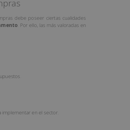
mpras
ompras debe poseer ciertas cualidades
tamento
. Por ello, las más valoradas en
supuestos.
 implementar en el sector.