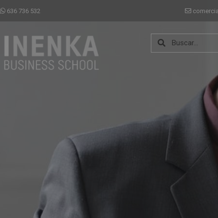
636 736 532
comerci