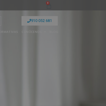
0
910 052 681
FORMATIVAS
CONÓCENOS
BLOG