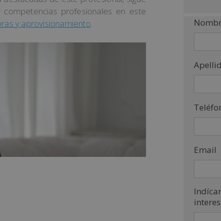
 y competencias profesionales en este
Nombr
ras y aprovisionamiento
.
Apelli
Teléfo
Email
Indíca
intere