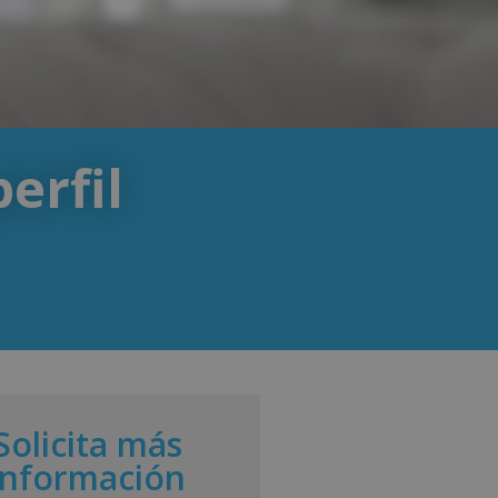
erfil
Solicita más
información