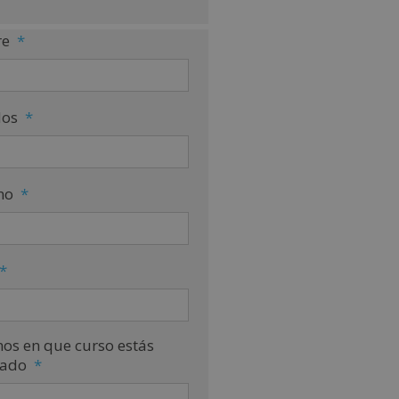
e
*
dos
*
no
*
*
nos en que curso estás
sado
*