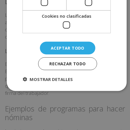
Líquido a percibir
La cantidad líquida a percibir es la que el trabajador va
Cookies no clasificadas
a cobrar. Esta cantidad se calcula restando los
devengos de las deducciones. Es posible incluir otros
datos como la forma de pago, pero es opcional.
ACEPTAR TODO
Lugar y fecha
RECHAZAR TODO
Es imprescindible que hagas constar el lugar y la fecha.
Eso sí, conviene que recuerdes que nunca puede
pasar más de un mes entre cada nómina. Recuerda
MOSTRAR DETALLES
que este documento tendrá que ser rubricado por la
firma del trabajador.
Ejemplos de programas para hacer
nóminas