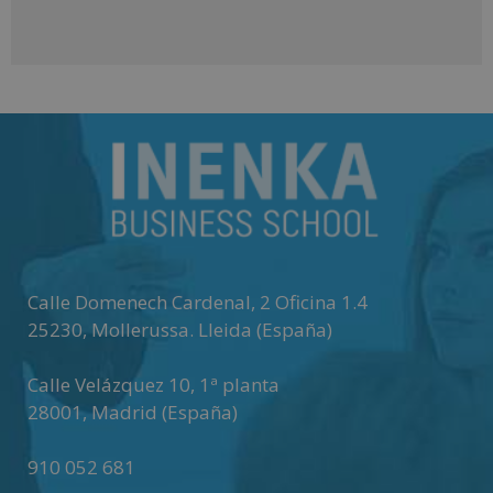
A
l
t
e
r
n
a
t
i
v
Calle Domenech Cardenal, 2 Oficina 1.4
e
25230
,
Mollerussa
.
Lleida (España)
:
Calle Velázquez 10, 1ª planta
28001
,
Madrid (España)
910 052 681