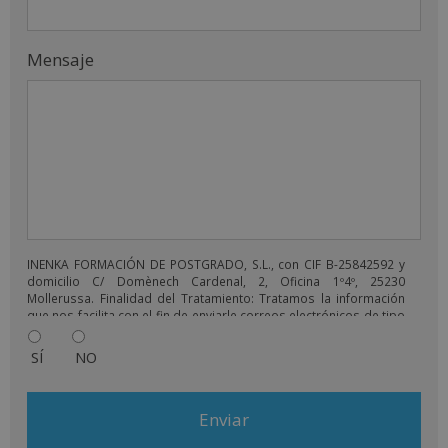
Mensaje
INENKA FORMACIÓN DE POSTGRADO, S.L., con CIF B-25842592 y
domicilio C/ Domènech Cardenal, 2, Oficina 1º4º, 25230
Mollerussa. Finalidad del Tratamiento: Tratamos la información
que nos facilita con el fin de enviarle correos electrónicos de tipo
comercial relacionado con los productos ofrecidos y otros tipo
de productos que fueran de su interés. Legitimación del
SÍ
NO
tratamiento: Consentimiento del interesado. Derechos: Puede
ejercitar sus derechos identificándose suficientemente,
dirigiéndose a la dirección comercial@grupoinenka.com. Para
más información consulte nuestra Política de Privacidad. Desea
recibir información comercial (vía telefónica y/o email):