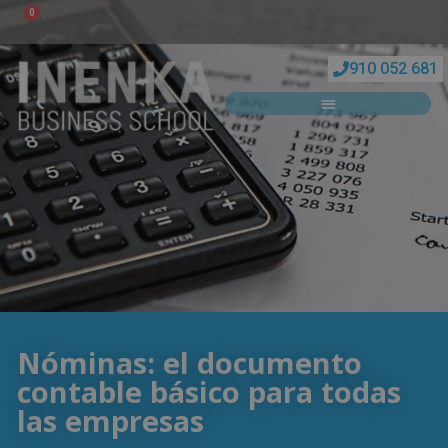
0
910 052 681
Nóminas: el documento
contable básico para todas
las empresas