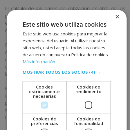
El cálculo de las bases de cotización es otro de los
×
pasos fundamentales en las nóminas. No en vano, sin
esta información, no se puede confeccionar
Este sitio web utiliza cookies
correctamente el documento.
Este sitio web usa cookies para mejorar la
experiencia del usuario. Al utilizar nuestro
Para las bases de cotización por contingencias
sitio web, usted acepta todas las cookies
comunes, calcularemos el salario más las horas
de acuerdo con nuestra Política de cookies.
extraordinarias. A partir de ahí, se aplicará el
Más información
correspondiente tipo porcentual. El cálculo de
MOSTRAR TODOS LOS SOCIOS
(4) →
la retención por IRPF sigue una mecánica similar.
Cookies
Cookies de
Es importante recordar que las bases de
estrictamente
rendimiento
cotización pueden cambiar por dos motivos. El
necesarias
primero de ellos es una decisión gubernamental. La
segunda razón es un cambio en la retribución del
trabajador, que puede implicar cambios en la base.
Cookies de
Cookies de
preferencias
funcionalidad