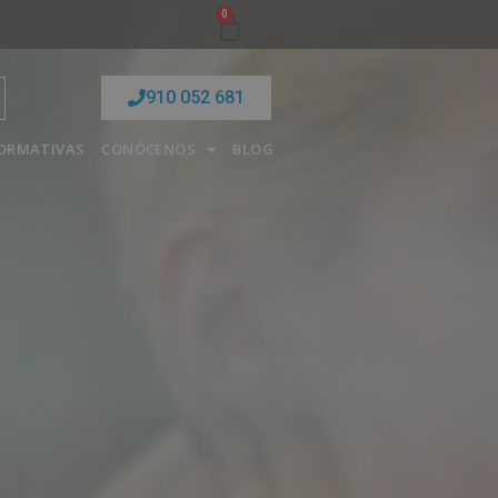
0
910 052 681
FORMATIVAS
CONÓCENOS
BLOG