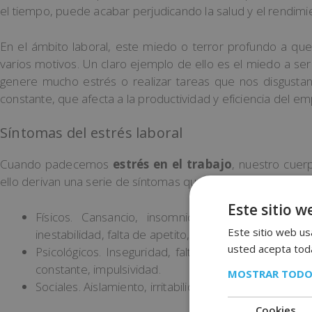
el tiempo, puede acabar perjudicando la salud y el rendimie
En el ámbito laboral, este miedo o terror profundo a qu
varios motivos. Un claro ejemplo de ello es el miedo a se
genere mucho estrés o realizar tareas que nos disgusta
constante, que afecta a la productividad y eficiencia del e
Síntomas del estrés laboral
Cuando padecemos
estrés en el trabajo
, nuestro cuer
ello derivan una serie de síntomas que tienen diferentes or
Este sitio w
Físicos. Cansancio, insomnio, taquicardias, opr
Este sitio web usa
inestabilidad, falta de apetito, malestar general.
usted acepta toda
Psicológicos. Inseguridad, falta de concentración, 
constante, impulsividad.
MOSTRAR TODO
Sociales. Aislamiento, irritabilidad, temor a conflictos.
Cookies