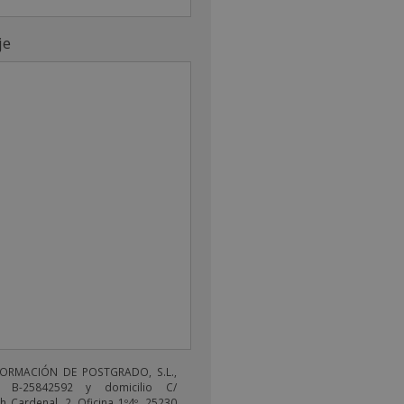
je
FORMACIÓN DE POSTGRADO, S.L.,
 B-25842592 y domicilio C/
 Cardenal, 2, Oficina 1º4º, 25230