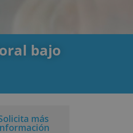
oral bajo
Solicita más
información