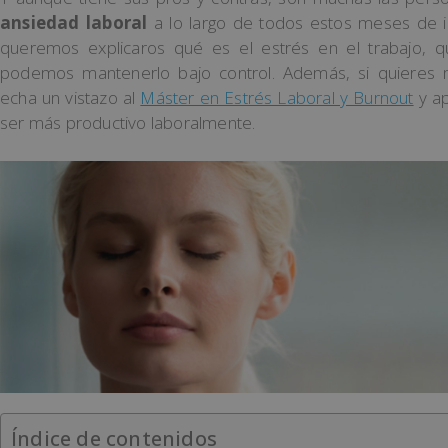
ansiedad laboral
a lo largo de todos estos meses de in
queremos explicaros qué es el estrés en el trabajo,
podemos mantenerlo bajo control. Además, si quieres me
echa un vistazo al
Máster en Estrés Laboral y Burnout
y ap
ser más productivo laboralmente.
Índice de contenidos