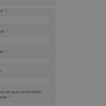
e
*
dos
*
no
*
*
nos en que curso estás
sado
*