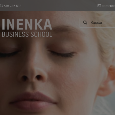
636 736 532
comerci