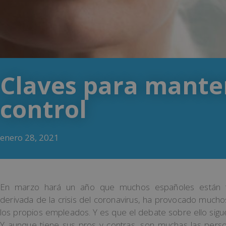
Claves para manten
control
enero 28, 2021
En marzo hará un año que muchos españoles están tele
derivada de la crisis del coronavirus, ha provocado mucho
los propios empleados. Y es que el debate sobre ello sig
Y aunque tiene sus pros y contras, son muchas las pers