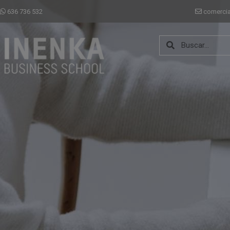
636 736 532
comerci