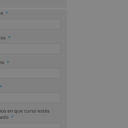
e
*
dos
*
no
*
*
nos en que curso estás
sado
*