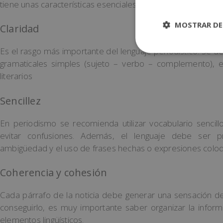
tiene unas características esenciales que lo hacen único. A 
MOSTRAR DE
Claridad
Es el rasgo más importante del lenguaje periodístico. Se 
gramaticales simples (sujeto – verbo – complemento), e
literarios
Sencillez
En periodismo se recomienda utilizar vocabulario sencillo
evitar confusiones. Además, el lenguaje debe ser pr
ambigüedad y el uso de frases hechas o expresiones coloq
Coherencia y cohesión
Cada párrafo de la noticia debe generar una sensación de 
conseguirlo, es muy importante saber organizar la informa
elementos lingüísticos.