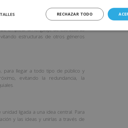
continuación, te las detallamos.
TALLES
RECHAZAR TODO
ACE
debe emplear un lenguaje de estructuras
vitando estructuras de otros géneros
, para llegar a todo tipo de público y
óximo, evitando la redundancia, la
uiales.
unidad ligada a una idea central. Para
ción y las ideas y unirlas a través de