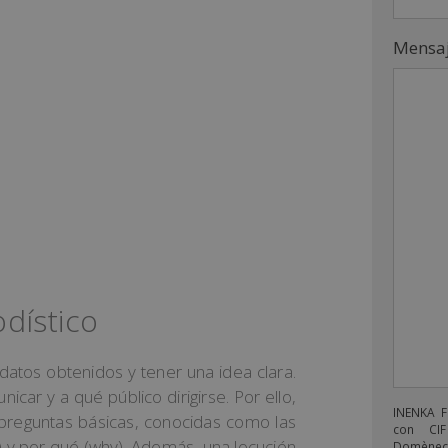
Mensa
odístico
datos obtenidos y tener una idea clara.
ar y a qué público dirigirse. Por ello,
INENKA 
 preguntas básicas, conocidas como las
con CIF
 y por qué (why). Además, una locución
Domènech