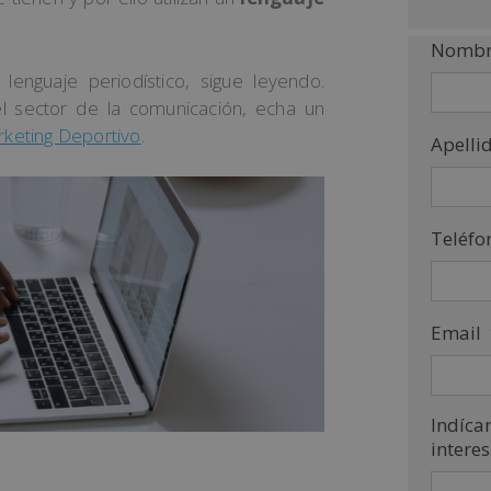
Nombr
lenguaje periodístico, sigue leyendo.
el sector de la comunicación, echa un
keting Deportivo
.
Apelli
Teléfo
Email
Indíca
intere