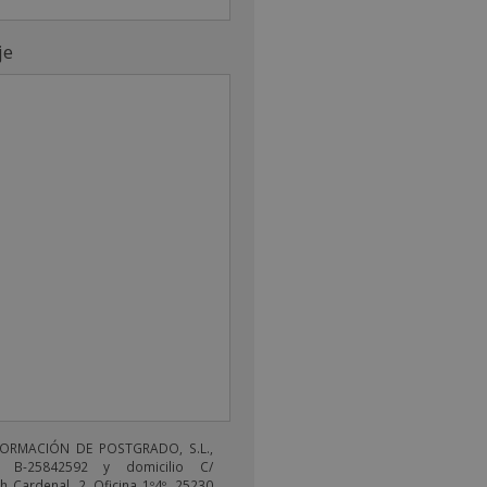
je
FORMACIÓN DE POSTGRADO, S.L.,
 B-25842592 y domicilio C/
 Cardenal, 2, Oficina 1º4º, 25230