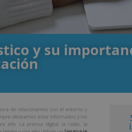
stico y su importan
ación
hora de relacionarnos con el entorno y
empre deseamos estar informados y los
ello. La prensa digital, la radio, la
 tienen y por ello utilizan un
lenguaje