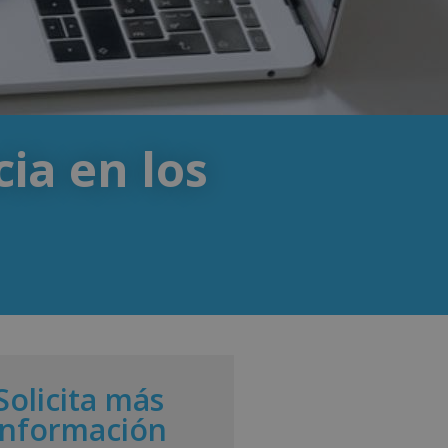
cia en los
Solicita más
información