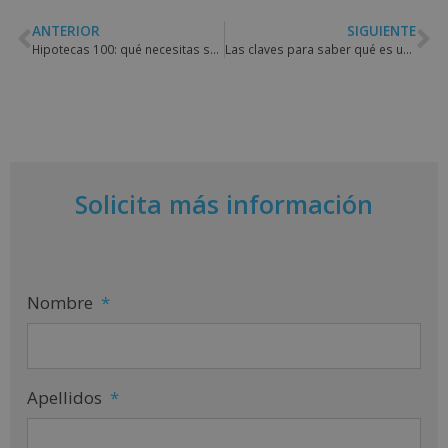
ANTERIOR
SIGUIENTE
Hipotecas 100: qué necesitas saber sobre este producto financiero
Las claves para saber qué es un agente de aduanas y conocer sus funciones
Solicita más información
Nombre
*
Apellidos
*