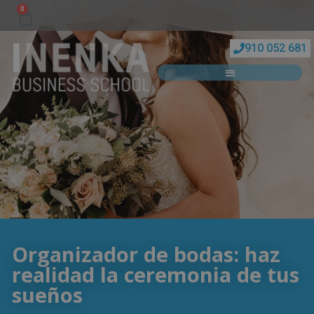
0
910 052 681
Organizador de bodas: haz
realidad la ceremonia de tus
sueños