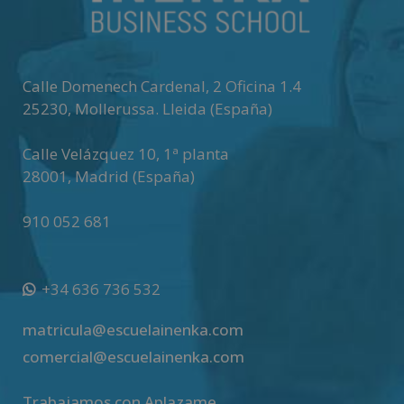
a
t
i
v
Calle Domenech Cardenal, 2 Oficina 1.4
e
25230
,
Mollerussa
.
Lleida (España)
:
Calle Velázquez 10, 1ª planta
28001
,
Madrid (España)
910 052 681
+34 636 736 532
matricula@escuelainenka.com
comercial@escuelainenka.com
Trabajamos con Aplazame