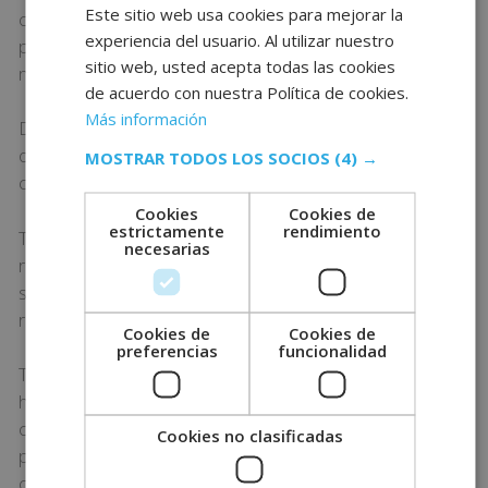
Este sitio web usa cookies para mejorar la
con un momento muy especial en la vida de las
experiencia del usuario. Al utilizar nuestro
personas. Y, además, comporta una carga emocional
sitio web, usted acepta todas las cookies
muy alta.
de acuerdo con nuestra Política de cookies.
Más información
Debe ser una persona con una gran habilidad
organizativa y metódica. Y debe tener capacidad para
MOSTRAR TODOS LOS SOCIOS
(4) →
coordinar diferentes componentes o eventos a la vez.
Cookies
Cookies de
estrictamente
rendimiento
También es importante que sea capaz de pensar con
necesarias
rapidez y tenga una visión más allá de lo esperado. O
sea, que pueda detectar posibles problemas y actuar
rápidamente para solucionarlos.
Cookies de
Cookies de
preferencias
funcionalidad
Tiene que ser comunicativo y empático, con
habilidades para la negociación y la resolución de
conflictos. Y sobre todo ser una persona creativa y
Cookies no clasificadas
positiva que, además de organizar cada detalle de la
ceremonia, ayude a los novios a disfrutar de cada