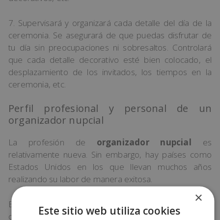
7. Supervisará y organizará cada detalle del día de la
ceremonia. Se asegurará de que puedas disfrutar de
tu día sin preocupaciones ni sobresaltos. Controlará
que cada detalle decorativo esté bien colocado, el
desplazamiento de los invitados, los tiempos en la
ceremonia, etc.
Perfil profesional y personal de un
organizador nupcial
La profesión de
organizador nupcial
es
relativamente nueva. Sin embargo, hay países como
Estados Unidos en los que llevan muchos años
realizando su labor de manera exitosa.
×
Es una labor que requiere de unas habilidades y
Este sitio web utiliza cookies
características especiales. Es un trabajo relacionado