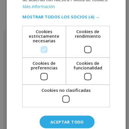
Más información
MOSTRAR TODOS LOS SOCIOS
(4) →
Cookies
Cookies de
estrictamente
rendimiento
necesarias
VENTAJAS DE TENER UN
TÍTULO DE ADMINISTRADOR
DE FINCAS
Cookies de
Cookies de
preferencias
funcionalidad
Para gestionar una comunidad de propietarios es
necesario tener en cuenta una serie de aspectos, como
los presupuestos, el mantenimiento o la limpieza de las
Cookies no clasificadas
zonas comunes. Por ello, un título de administrador de
fincas es necesario para saber gestionar todo esto. Si
quieres saber qué aprenderás con una titulación
enfocada a este sector, sigue leyendo.
ACEPTAR TODO
Con un
curso de administrador de fincas
aprenderás