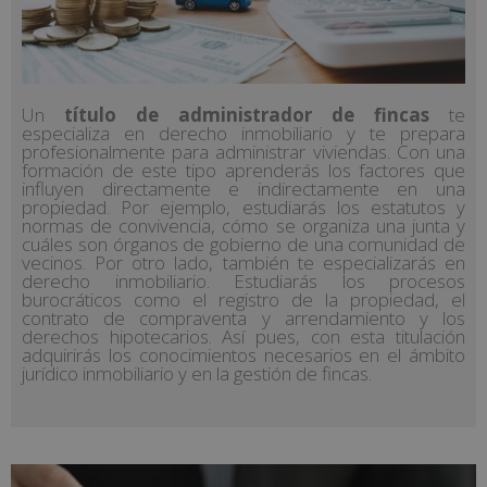
Un
título de administrador de fincas
te
especializa en derecho inmobiliario y te prepara
profesionalmente para administrar viviendas. Con una
formación de este tipo aprenderás los factores que
influyen directamente e indirectamente en una
propiedad. Por ejemplo, estudiarás los estatutos y
normas de convivencia, cómo se organiza una junta y
cuáles son órganos de gobierno de una comunidad de
vecinos. Por otro lado, también te especializarás en
derecho inmobiliario. Estudiarás los procesos
burocráticos como el registro de la propiedad, el
contrato de compraventa y arrendamiento y los
derechos hipotecarios. Así pues, con esta titulación
adquirirás los conocimientos necesarios en el ámbito
jurídico inmobiliario y en la gestión de fincas.