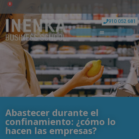
0
910 052 681
Abastecer durante el
confinamiento: ¿cómo lo
hacen las empresas?