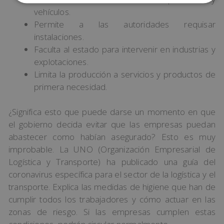
vehículos.
Permite a las autoridades requisar
instalaciones.
Faculta al estado para intervenir en industrias y
explotaciones.
Limita la producción a servicios y productos de
primera necesidad.
¿Significa esto que puede darse un momento en que
el gobierno decida evitar que las empresas puedan
abastecer como habían asegurado? Esto es muy
improbable. La UNO (Organización Empresarial de
Logística y Transporte) ha publicado una guía del
coronavirus específica para el sector de la logística y el
transporte. Explica las medidas de higiene que han de
cumplir todos los trabajadores y cómo actuar en las
zonas de riesgo. Si las empresas cumplen estas