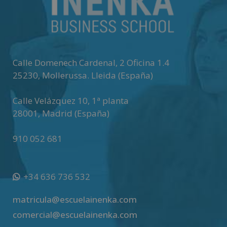
n
a
t
i
v
Calle Domenech Cardenal, 2 Oficina 1.4
e
25230
,
Mollerussa
.
Lleida (España)
:
Calle Velázquez 10, 1ª planta
28001
,
Madrid (España)
910 052 681
+34 636 736 532
matricula@escuelainenka.com
comercial@escuelainenka.com