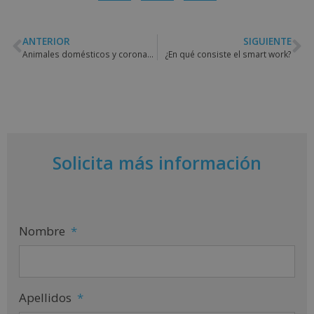
ANTERIOR
SIGUIENTE
Animales domésticos y coronavirus: cómo cuidarles durante la crisis sanitaria
¿En qué consiste el smart work?
Solicita más información
Nombre
*
Apellidos
*