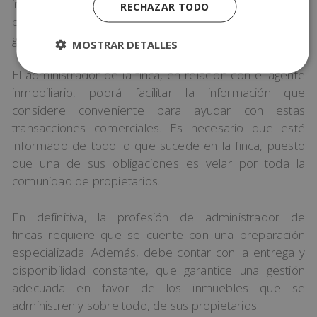
incluye también la de informar al administrador de las
RECHAZAR TODO
operaciones realizadas en la finca que están
gestionando.
MOSTRAR DETALLES
El administrador de la finca, en relación con el agente
inmobiliario, podrá facilitar la información que
considere conveniente para ayudar con estas
transacciones comerciales. Es necesario que esté
informado de todo lo que sucede en la finca, puesto
que una de sus obligaciones es velar por toda la
comunidad de propietarios.
En definitiva, la profesión de administrador de
fincas requiere que se cuente con una preparación
especializada. Además, debe contar con la entrega y
disponibilidad constante, que garantice una gestión
adecuada en favor de los inmuebles que se
administren y sobre todo, de sus propietarios.