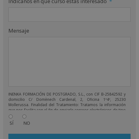
Indícanos en que curso estás interesado
*
Mensaje
INENKA FORMACIÓN DE POSTGRADO, S.L., con CIF B-25842592 y
domicilio C/ Domènech Cardenal, 2, Oficina 1º4º, 25230
Mollerussa. Finalidad del Tratamiento: Tratamos la información
que nos facilita con el fin de enviarle correos electrónicos de tipo
comercial relacionado con los productos ofrecidos y otros tipo
de productos que fueran de su interés. Legitimación del
SÍ
NO
tratamiento: Consentimiento del interesado. Derechos: Puede
ejercitar sus derechos identificándose suficientemente,
dirigiéndose a la dirección comercial@grupoinenka.com. Para