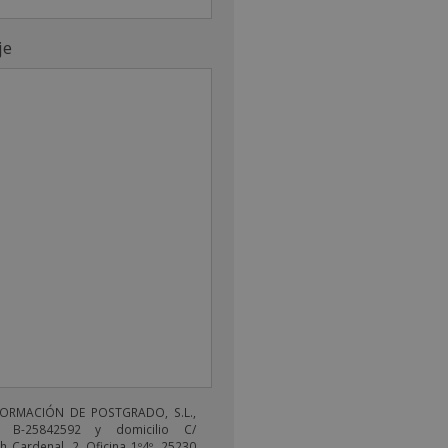
je
FORMACIÓN DE POSTGRADO, S.L.,
 B-25842592 y domicilio C/
 Cardenal, 2, Oficina 1º4º, 25230