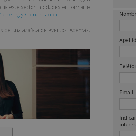
hacia este sector, no dudes en formarte
Nombr
Marketing y Comunicación
.
nes de una azafata de eventos. Además,
Apelli
Teléfo
Email
Indíca
intere