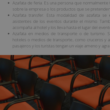
Azafata de feria. Es una persona que normalmente t
sobre la empresa o los productos que se pretende
Azafata transfer. Esta modalidad de azafata se
asistentes de los eventos durante el mismo. Tamb
acompaña al hotel y los lleva hasta el lugar del event
Azafata en medios de transporte o de turismo. 
hoteles o medios de transporte, como cruceros y av
pasajeros y los turistas tengan un viaje ameno y agra