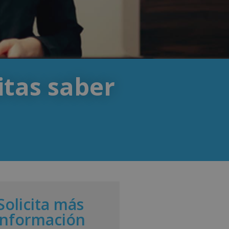
itas saber
Solicita más
información