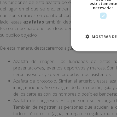
Las funciones de esta azafata de eventos varían según el 
estrictament
necesarias
del lugar en el que se encuentren. De hecho, nos encon
que son similares en cuanto al cargo pero con algunas dif
lado, estas
azafatas
también deben estar especializadas 
Esto sucede para que las ideas permanezcan y la empres
su público objetivo.
MOSTRAR DE
De esta manera, destacaremos algunos tipos de azafatas en
Azafata de imagen. Las funciones de estas a
presentaciones, eventos deportivos y marcas. Son la
serán asesorar y solventar dudas a los asistentes.
Azafata de protocolo. Similar al anterior, estas aza
inauguraciones. Se encargan de la recepción, guía y 
de los carteles con los nombres o posibles bandera
Azafata de congresos. Esta persona se encarga de
También de registrar las personas que acuden a lo
todo esté correcto (agua, entrega de regalos, material