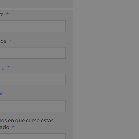
e
*
dos
*
no
*
*
nos en que curso estás
sado
*