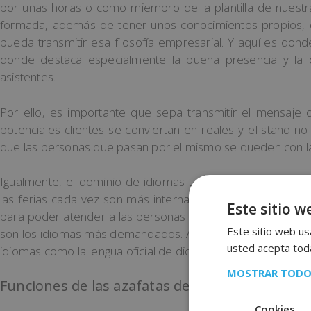
por unas horas o como miembro de la plantilla de nuest
formada, además de tener unos conocimientos propios, 
pueda transmitir esa filosofía empresarial. Y aquí es dond
donde destaca especialmente la buena presencia y la 
asistentes.
Por ello, es importante que sepa transmitir el mensaje 
potenciales clientes se conviertan en reales y el stand n
que las personas que pasan por el mismo se queden con la
Igualmente, el dominio de idiomas también se convierte e
las ferias cada vez son más internacionales. Por ello es 
Este sitio w
para poder atender a las personas de todo el mundo. El in
Este sitio web usa
son los idiomas más demandados. Aun así, dependiendo del
usted acepta toda
idiomas como la lengua oficial de dicho país e incluso leng
MOSTRAR TODO
Funciones de las azafatas de eventos
Cookies