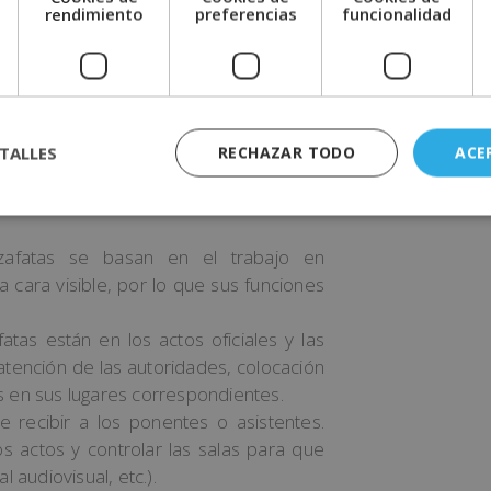
tipo de trabajo que estén realizando y
e
rendimiento
preferencias
funcionalidad
tramos con muchas ofertas de trabajo
erencias según las funciones. Por otro
en el asesoramiento con los clientes.
a tenga un gran posicionamiento entre
TALLES
RECHAZAR TODO
ACE
 relación con sus funciones:
zafatas se basan en el trabajo en
 cara visible, por lo que sus funciones
fatas están en los actos oficiales y las
atención de las autoridades, colocación
s en sus lugares correspondientes.
 recibir a los ponentes o asistentes.
s actos y controlar las salas para que
 audiovisual, etc.).