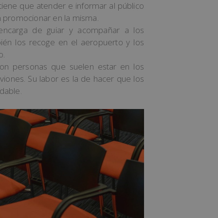
iene que atender e informar al público
n promocionar en la misma.
 encarga de guiar y acompañar a los
ién los recoge en el aeropuerto y los
o.
Son personas que suelen estar en los
iones. Su labor es la de hacer que los
dable.