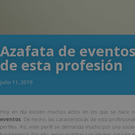
Azafata de eventos
de esta profesión
julio 11, 2019
Hoy en día existen muchos actos en los que se hace n
eventos
. De hecho, las características de esta profesio
perfiles. Así, este perfil se demanda mucho por una socie
fundamental. Por ello, estas azafatas son ideales para los