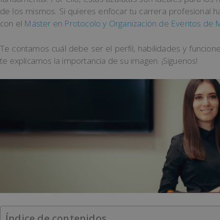
de los mismos. Si quieres enfocar tu carrera profesional 
con el
Máster en Protocolo y Organización de Eventos de 
Te contamos cuál debe ser el perfil, habilidades y funcio
te explicamos la importancia de su imagen. ¡Síguenos!
Índice de contenidos