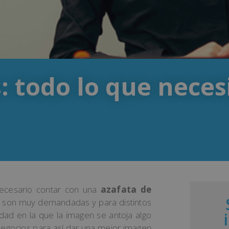
: todo lo que neces
ecesario contar con una
azafata de
nal son muy demandadas y para distintos
dad en la que la imagen se antoja algo
 negocios para así dar una mejor imagen