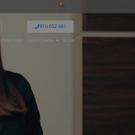
0
910 052 681
FORMATIVAS
CONÓCENOS
BLOG