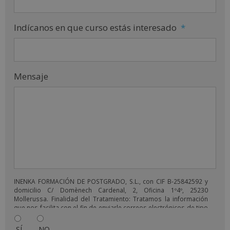
Indícanos en que curso estás interesado
*
Mensaje
INENKA FORMACIÓN DE POSTGRADO, S.L., con CIF B-25842592 y
domicilio C/ Domènech Cardenal, 2, Oficina 1º4º, 25230
Mollerussa. Finalidad del Tratamiento: Tratamos la información
que nos facilita con el fin de enviarle correos electrónicos de tipo
comercial relacionado con los productos ofrecidos y otros tipo
de productos que fueran de su interés. Legitimación del
SÍ
NO