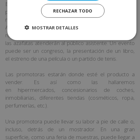
Existen azafatas cuya única función es la imagen. Estas
RECHAZAR TODO
pueden estar incluso sin dirigirse al público, solamente
mostrando su presencia, haciendo gala de una marca.
Así, será normal que las encontremos en tiendas de
MOSTRAR DETALLES
ropa, concesionarios, discotecas, etc. En los eventos,
las azafatas atenderán al público asistente. Un evento
puede ser un congreso, la presentación de un libro,
el estreno de una película o un partido de tenis.
Las promotoras estarán donde esté el producto a
vender. Es así como las hallaremos
en hipermercados, concesionarios de coches,
inmobiliarias, diferentes tiendas (cosméticos, ropa,
perfumerías, etc.).
Una promotora puede llevar su labor a pie de calle o,
incluso, detrás de un mostrador. En una gran
superficie, como una feria de muestras, puede llegar a