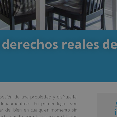
s derechos reales de
esión de una propiedad y disfrutarla.
 fundamentales. En primer lugar, son
er del bien en cualquier momento sin
uesto que te permite disponer del bien