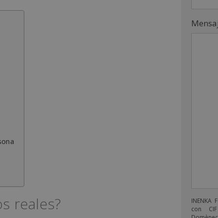
Mensa
rsona
s reales?
INENKA 
con CIF
Domènech