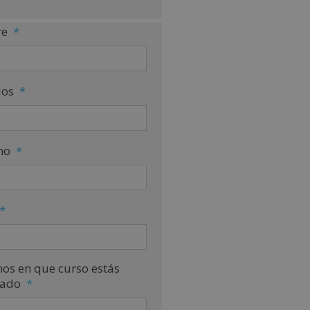
e
*
dos
*
no
*
*
nos en que curso estás
sado
*