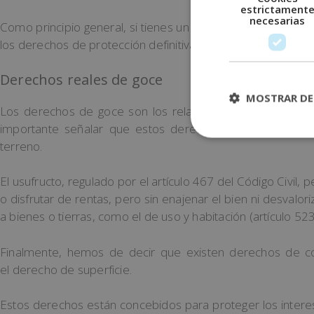
estrictament
necesarias
Como principio general, si tienes un bien de tu propiedad y
los derechos de protección definitiva.
Derechos reales de goce
MOSTRAR DE
Los derechos de goce son los relacionados con la posibil
importante señalar que estos derechos no implican ne
terreno.
El usufructo, regulado por el artículo 467 del Código Civil, 
o disfrutar de rentas, pero sin enajenar el bien ni desvalor
a bienes o tierras, como el de uso y habitación (artículo 523)
Finalmente, hemos de decir que existen derechos de c
el derecho de superficie.
Estos derechos están concebidos para proteger los intere