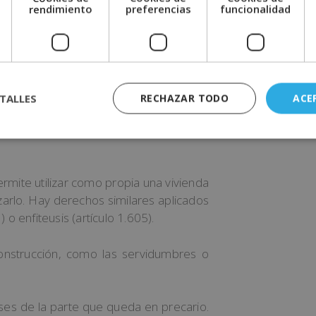
e
rendimiento
preferencias
funcionalidad
 sin ninguna carga, estarás cubierto por
TALLES
RECHAZAR TODO
ACE
idad de disfrutar del uso o rentas. Es
cesariamente la propiedad del bien o
permite utilizar como propia una vivienda
izarlo. Hay derechos similares aplicados
 o enfiteusis (artículo 1.605).
onstrucción, como las servidumbres o
ses de la parte que queda en precario.