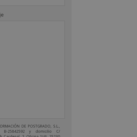
je
FORMACIÓN DE POSTGRADO, S.L.,
 B-25842592 y domicilio C/
 Cardenal, 2, Oficina 1º4º, 25230