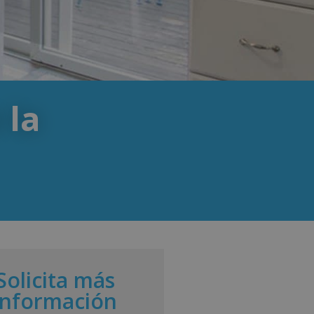
 la
Solicita más
información