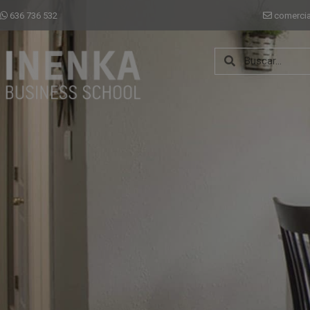
636 736 532
comerci