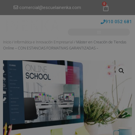
0
comercial@escuelainenka.com
910 052 681
Inicio
/
Informática e Innovación Empresarial
/ Máster en Creación de Tiendas
Online – CON ESTANCIAS FORMATIVAS GARANTIZADAS –