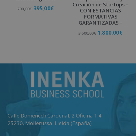
Creación de Startups –
395,00
€
790,00
€
CON ESTANCIAS
FORMATIVAS
GARANTIZADAS –
Matricúlate
1.800,00
€
3.600,00
€
Matricúlate
Calle Domenech Cardenal, 2 Oficina 1.4
25230
,
Mollerussa
.
Lleida (España)