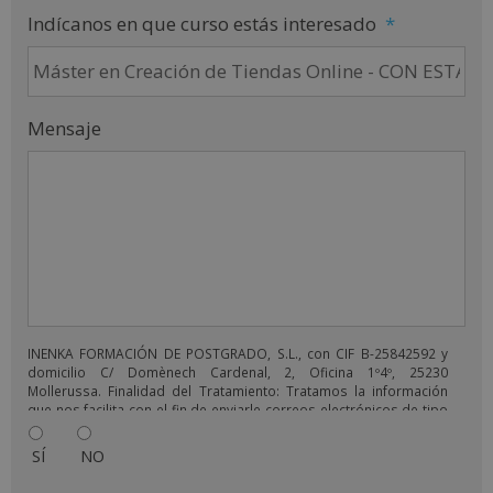
Indícanos en que curso estás interesado
*
Mensaje
INENKA FORMACIÓN DE POSTGRADO, S.L., con CIF B-25842592 y
domicilio C/ Domènech Cardenal, 2, Oficina 1º4º, 25230
Mollerussa. Finalidad del Tratamiento: Tratamos la información
que nos facilita con el fin de enviarle correos electrónicos de tipo
comercial relacionado con los productos ofrecidos y otros tipo
de productos que fueran de su interés. Legitimación del
SÍ
NO
tratamiento: Consentimiento del interesado. Derechos: Puede
ejercitar sus derechos identificándose suficientemente,