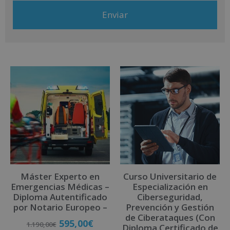
dirigiéndose a la dirección comercial@grupoinenka.com. Para
más información consulte nuestra Política de Privacidad. Desea
recibir información comercial (vía telefónica y/o email):
A
l
t
e
r
n
a
t
i
v
Máster Experto en
Curso Universitario de
e
Emergencias Médicas –
Especialización en
:
Diploma Autentificado
Ciberseguridad,
por Notario Europeo –
Prevención y Gestión
de Ciberataques (Con
595,00
€
1.190,00
€
Diploma Certificado de