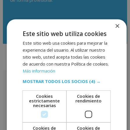
de forma profesional.
×
Descargar temario
Este sitio web utiliza cookies
Este sitio web usa cookies para mejorar la
experiencia del usuario. Al utilizar nuestro
sitio web, usted acepta todas las cookies
de acuerdo con nuestra Política de cookies.
Valoraciones (0)
Más información
Valoraciones
MOSTRAR TODOS LOS SOCIOS
(4) →
No hay valoraciones aún.
Cookies
Cookies de
estrictamente
rendimiento
Sé el primero en valorar “Máster en Creación de Tiendas Online
necesarias
– CON ESTANCIAS FORMATIVAS GARANTIZADAS –”
Tu puntuación
*
Tu valoración
*
Cookies de
Cookies de