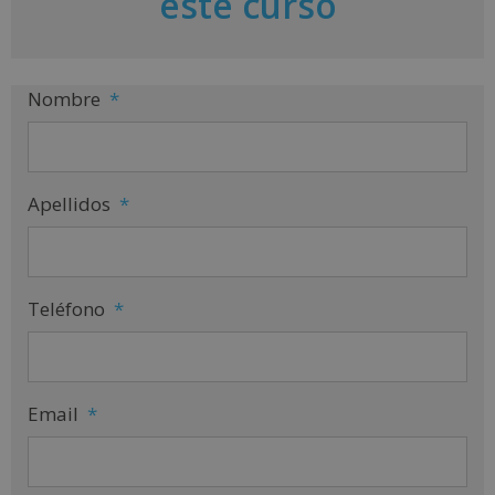
este curso
v
e
:
Nombre
*
Apellidos
*
Teléfono
*
Email
*