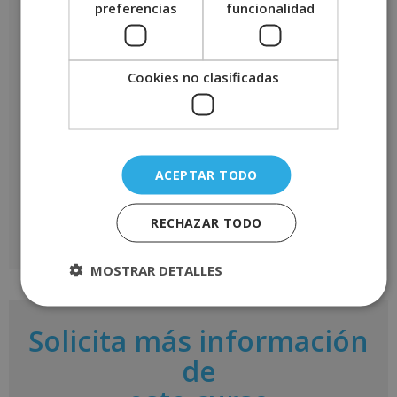
preferencias
funcionalidad
Cookies no clasificadas
Nombre
*
Correo electrónico
*
ACEPTAR TODO
RECHAZAR TODO
A
MOSTRAR DETALLES
l
t
e
r
Solicita más información
n
a
de
t
i