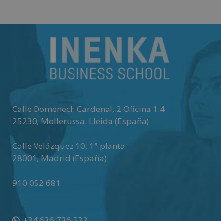
Matricúlate
Calle Domenech Cardenal, 2 Oficina 1.4
25230
,
Mollerussa
.
Lleida (España)
Calle Velázquez 10, 1ª planta
28001
,
Madrid (España)
910 052 681
+34 636 736 532