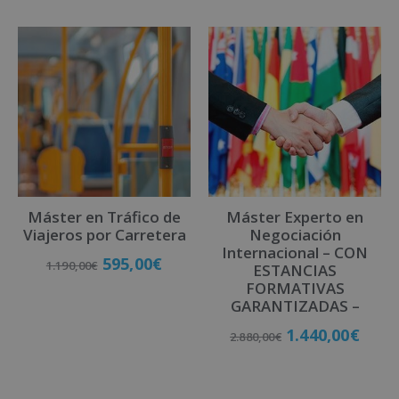
l
t
e
r
n
a
t
i
v
Máster en Tráfico de
Máster Experto en
e
Viajeros por Carretera
Negociación
:
Internacional – CON
595,00
€
1.190,00
€
ESTANCIAS
FORMATIVAS
GARANTIZADAS –
Matricúlate
1.440,00
€
2.880,00
€
Matricúlate