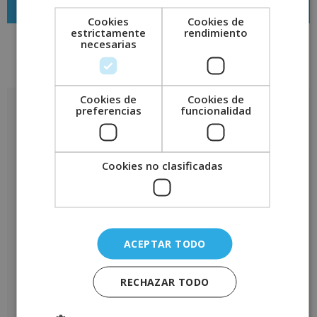
Cookies
Cookies de
estrictamente
rendimiento
necesarias
Valoraciones (0)
Cookies de
Cookies de
Valoraciones
preferencias
funcionalidad
No hay valoraciones aún.
Sé el primero en valorar “Curso Universitario de Especialización
Cookies no clasificadas
en Dirección y Administración de Compras (Con Diploma
Certificado de la Universidad de Vitoria-Gasteiz, 6 ECTS)”
Tu puntuación
*
Tu valoración
*
ACEPTAR TODO
RECHAZAR TODO
Nombre
*