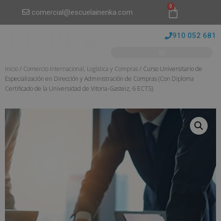
0
comercial@escuelainenka.com
910 052 681
Inicio
/
Comercio Internacional, Logística y Compras
/ Curso Universitario de
Especialización en Dirección y Administración de Compras (Con Diploma
Certificado de la Universidad de Vitoria-Gasteiz, 6 ECTS)