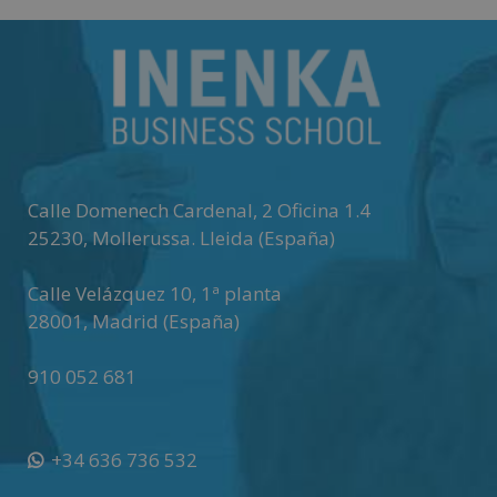
t
e
r
n
a
t
i
v
Calle Domenech Cardenal, 2 Oficina 1.4
e
25230
,
Mollerussa
.
Lleida (España)
:
Calle Velázquez 10, 1ª planta
28001
,
Madrid (España)
910 052 681
+34 636 736 532