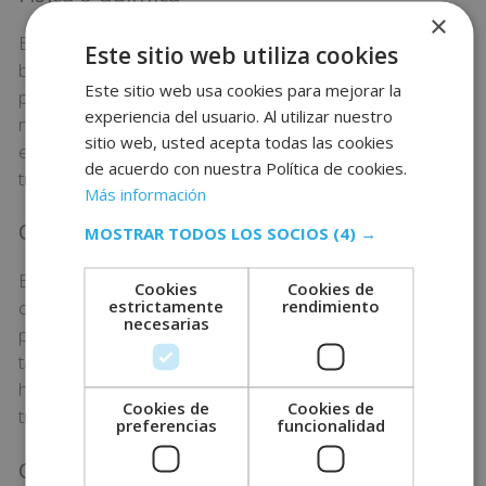
×
Estas cuentan con aspectos fisiológicos, anatómicos,
Este sitio web utiliza cookies
biomecánicos y antropométricos del cuerpo humano,
Este sitio web usa cookies para mejorar la
por lo que cuida posturas de trabajo, manejo de
experiencia del usuario. Al utilizar nuestro
materiales, movimientos repetitivos, etc. Se pretende
sitio web, usted acepta todas las cookies
evitar las lesiones musculares y cuidar tu salud en el
de acuerdo con nuestra Política de cookies.
trabajo.
Más información
Organizacional
MOSTRAR TODOS LOS SOCIOS
(4) →
Busca optimizar los sistemas técnicos relacionados
Cookies
Cookies de
estrictamente
rendimiento
con las estructuras de organización. Incluye las
necesarias
políticas de dicha organización y sus procesos. Por
tanto, analiza factores psicosociales, de recursos
humanos o de comunicación, como por ejemplo el
Cookies de
Cookies de
trabajo en turnos.
preferencias
funcionalidad
Comunicación