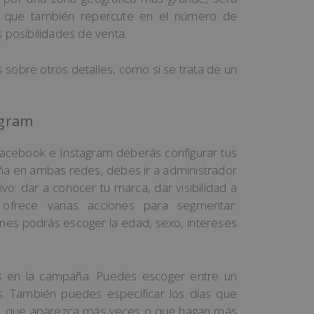
a que también repercute en el número de
 posibilidades de venta.
sobre otros detalles, como si se trata de un
agram
 Facebook e Instagram deberás configurar tus
aña en ambas redes, debes ir a administrador
vo: dar a conocer tu marca, dar visibilidad a
k ofrece varias acciones para segmentar:
ones podrás escoger la edad, sexo, intereses
rás en la campaña. Puedes escoger entre un
s. También puedes especificar los días que
cir, que aparezca más veces o que hagan más