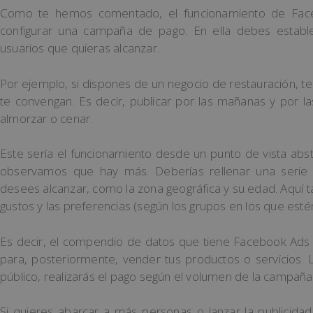
Como te hemos comentado, el funcionamiento de Face
configurar una campaña de pago. En ella debes estable
usuarios que quieras alcanzar.
Por ejemplo, si dispones de un negocio de restauración, t
te convengan. Es decir, publicar por las mañanas y por l
almorzar o cenar.
Este sería el funcionamiento desde un punto de vista abstr
observamos que hay más. Deberías rellenar una serie 
desees alcanzar, como la zona geográfica y su edad. Aquí ta
gustos y las preferencias (según los grupos en los que esté
Es decir, el compendio de datos que tiene Facebook Ads 
para, posteriormente, vender tus productos o servicios
público, realizarás el pago según el volumen de la campaña
Si quieres abarcar a más personas o lanzar la publicida