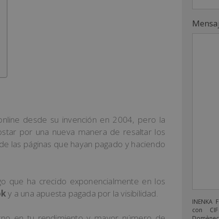
Mensa
nline desde su invención en 2004, pero la
ostar por una nueva manera de resaltar los
s de las páginas que hayan pagado y haciendo
lgo que ha crecido exponencialmente en los
ok
y a una apuesta pagada por la visibilidad.
INENKA 
con CIF
orno en tu rendimiento y mayor número de
Domènech