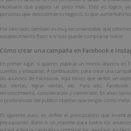
necesario que pagues un poco más. Esto es lógico, y
personas que descubrirán tu negocio, lo que aumentará tus
Por otro lado, también es muy recomendable que informes 
establecimiento físico o si solo puede comprarse online.
Cómo crear una campaña en Facebook e Inst
En primer lugar, si quieres publicar un mismo anuncio en
cuentas y enlazarlas. A continuación, para crear una camp
de anuncios de Facebook. Aquí tienes que definir un objeti
tus ofertas, lograr ventas, etc. Para ello, Faceboo
reconocimiento, consideración y conversión. En esas opci
o preferencias del público objetivo que tengas como meta.
El siguiente paso es definir el presupuesto que inverti
presupuesto diario o un importe para todos los anuncio
estará activa la campaña y optimizar los anuncios, es de