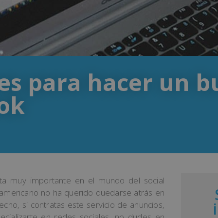
ves para hacer un 
ok
a muy importante en el mundo del social
e americano no ha querido quedarse atrás en
cho, si contratas este servicio de anuncios,
pecializarte en redes sociales, no dudes en