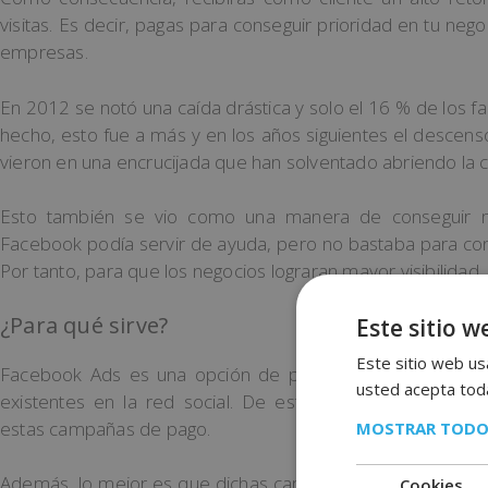
visitas. Es decir, pagas para conseguir prioridad en tu ne
empresas.
En 2012 se notó una caída drástica y solo el 16 % de los f
hecho, esto fue a más y en los años siguientes el descen
vieron en una encrucijada que han solventado abriendo la car
Esto también se vio como una manera de conseguir má
Facebook podía servir de ayuda, pero no bastaba para con
Por tanto, para que los negocios lograran mayor visibilidad
¿Para qué sirve?
Este sitio w
Este sitio web usa
Facebook Ads es una opción de pago que resulta una al
usted acepta toda
existentes en la red social. De este modo, estas página
estas campañas de pago.
MOSTRAR TODO
Además, lo mejor es que dichas campañas pueden diseña
Cookies