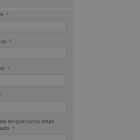
e
*
dos
*
no
*
*
nos en que curso estás
sado
*