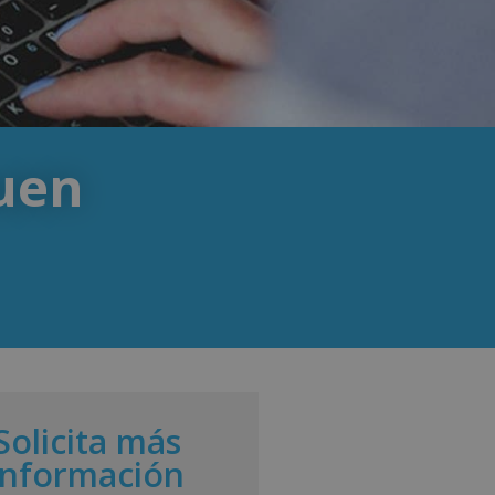
buen
Solicita más
información