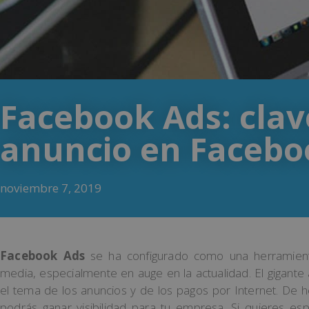
Facebook Ads: cla
anuncio en Facebo
noviembre 7, 2019
Facebook Ads
se ha configurado como una herramient
media, especialmente en auge en la actualidad. El gigant
el tema de los anuncios y de los pagos por Internet. De he
podrás ganar visibilidad para tu empresa. Si quieres es