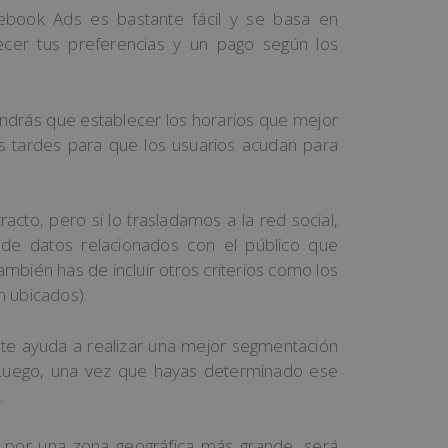
book Ads es bastante fácil y se basa en
cer tus preferencias y un pago según los
endrás que establecer los horarios que mejor
as tardes para que los usuarios acudan para
acto, pero si lo trasladamos a la red social,
de datos relacionados con el público que
mbién has de incluir otros criterios como los
n ubicados).
te ayuda a realizar una mejor segmentación
. Luego, una vez que hayas determinado ese
.
d por una zona geográfica más grande, será