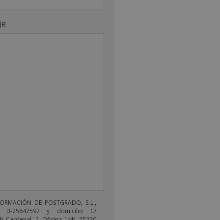
je
FORMACIÓN DE POSTGRADO, S.L.,
 B-25842592 y domicilio C/
 Cardenal, 2, Oficina 1º4º, 25230