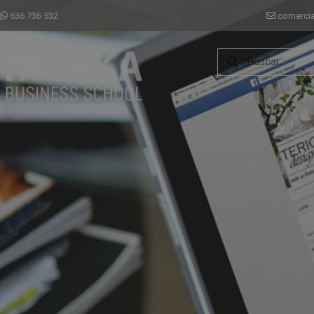
636 736 532
comerci