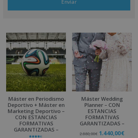
más información consulte nuestra Política de Privacidad. Desea
recibir información comercial (vía telefónica y/o email):
A
l
t
e
r
n
a
t
i
v
Máster en Periodismo
Máster Wedding
e
Deportivo + Máster en
Planner – CON
:
Marketing Deportivo –
ESTANCIAS
CON ESTANCIAS
FORMATIVAS
FORMATIVAS
GARANTIZADAS –
GARANTIZADAS –
1.440,00
€
2.880,00
€