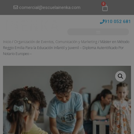
0
comercial@escuelainenka.com
910 052 681
Inicio
/
Organización de Eventos, Comunicación y Marketing
/ Máster en Método
Reggio Emilia Para la Educación Infantil y Juvenil – Diploma Autentificado Por
Notario Europeo –