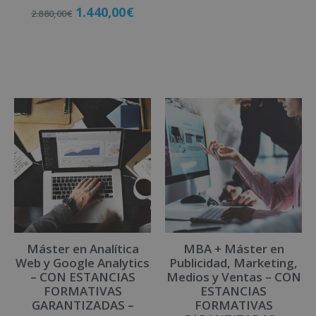
Valorado
1.440,00
€
2.880,00
€
con
4.33
de 5
Matricúlate
Matricúlate
Máster en Analítica
MBA + Máster en
Web y Google Analytics
Publicidad, Marketing,
– CON ESTANCIAS
Medios y Ventas – CON
FORMATIVAS
ESTANCIAS
GARANTIZADAS –
FORMATIVAS