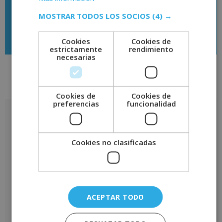
MOSTRAR TODOS LOS SOCIOS
(4) →
Descargar temario
Cookies
Cookies de
estrictamente
rendimiento
necesarias
Valoraciones (0)
Cookies de
Cookies de
preferencias
funcionalidad
Valoraciones
No hay valoraciones aún.
Cookies no clasificadas
Sé el primero en valorar “Máster en Método Reggio Emilia Para la
Educación Infantil y Juvenil – Diploma Autentificado Por Notario
Europeo –”
Tu puntuación
*
ACEPTAR TODO
Tu valoración
*