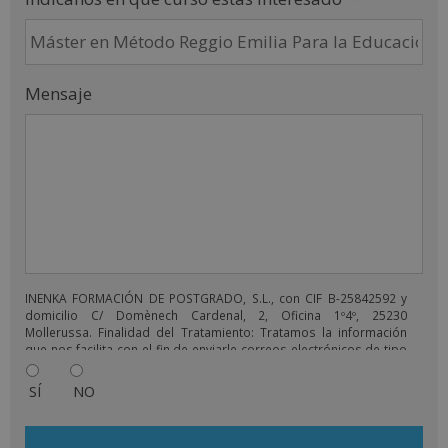
Mensaje
INENKA FORMACIÓN DE POSTGRADO, S.L., con CIF B-25842592 y
domicilio C/ Domènech Cardenal, 2, Oficina 1º4º, 25230
Mollerussa. Finalidad del Tratamiento: Tratamos la información
que nos facilita con el fin de enviarle correos electrónicos de tipo
comercial relacionado con los productos ofrecidos y otros tipo
de productos que fueran de su interés. Legitimación del
SÍ
NO
tratamiento: Consentimiento del interesado. Derechos: Puede
ejercitar sus derechos identificándose suficientemente,
dirigiéndose a la dirección comercial@grupoinenka.com. Para