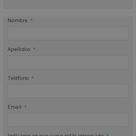
e
:
Nombre
*
Apellidos
*
Teléfono
*
Email
*
Indícanos en que curso estás interesado
*