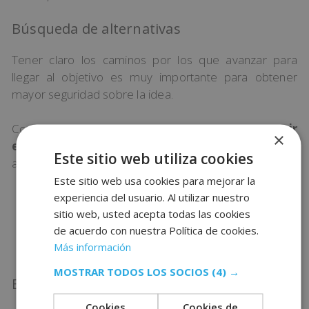
Búsqueda de alternativas
Tener claro los caminos por los que avanzar para
llegar al objetivo es muy importante para obtener
mayor seguridad sobre la idea.
Como imaginarás, es una buena manera de
corregir
×
errores pasados
y planificar otros métodos para
Este sitio web utiliza cookies
alcanzar la meta. Destacan las siguientes preguntas:
Este sitio web usa cookies para mejorar la
experiencia del usuario. Al utilizar nuestro
¿Cómo puedo analizar el proceso?
sitio web, usted acepta todas las cookies
¿Qué caminos pueden presentarse?
de acuerdo con nuestra Política de cookies.
¿Cuáles son los caminos que tomé
Más información
anteriormente?
MOSTRAR TODOS LOS SOCIOS
(4) →
Establecer los pasos a seguir
Cookies
Cookies de