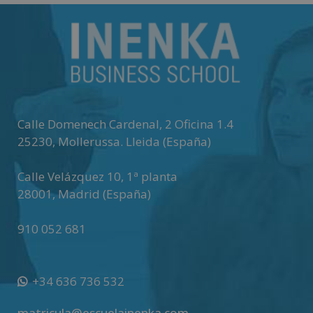
e
r
n
a
t
i
v
Calle Domenech Cardenal, 2 Oficina 1.4
e
25230
,
Mollerussa
.
Lleida (España)
:
Calle Velázquez 10, 1ª planta
28001
,
Madrid (España)
910 052 681
+34 636 736 532
matricula@escuelainenka.com