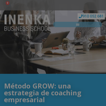
0
910 052 681
Método GROW: una
estrategia de coaching
empresarial