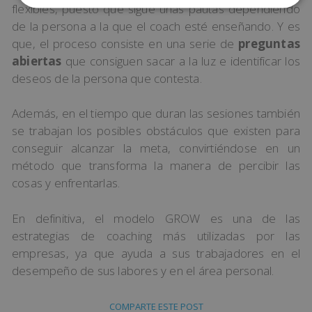
flexibles, puesto que sigue unas pautas dependiendo
de la persona a la que el coach esté enseñando. Y es
que, el proceso consiste en una serie de
preguntas
abiertas
que consiguen sacar a la luz e identificar los
deseos de la persona que contesta.
Además, en el tiempo que duran las sesiones también
se trabajan los posibles obstáculos que existen para
conseguir alcanzar la meta, convirtiéndose en un
método que transforma la manera de percibir las
cosas y enfrentarlas.
En definitiva, el modelo GROW es una de las
estrategias de coaching más utilizadas por las
empresas, ya que ayuda a sus trabajadores en el
desempeño de sus labores y en el área personal.
COMPARTE ESTE POST