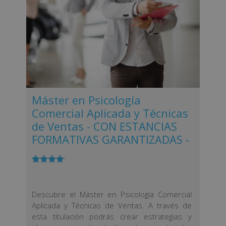
Máster en Psicología
Comercial Aplicada y Técnicas
de Ventas - CON ESTANCIAS
FORMATIVAS GARANTIZADAS -
Valorado
1
con
4.00
de 5 en
base a
Descubre el Máster en Psicología Comercial
valoración
Aplicada y Técnicas de Ventas. A través de
de un
esta titulación podrás crear estrategias y
cliente