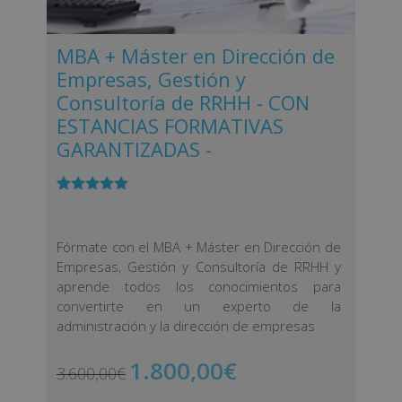
MBA + Máster en Dirección de
Empresas, Gestión y
Consultoría de RRHH - CON
ESTANCIAS FORMATIVAS
GARANTIZADAS -
Valorado
1
con
5.00
de
5 en base
a
valoración
Fórmate con el MBA + Máster en Dirección de
de un
Empresas, Gestión y Consultoría de RRHH y
cliente
aprende todos los conocimientos para
convertirte en un experto de la
administración y la dirección de empresas
1.800,00
€
3.600,00
€