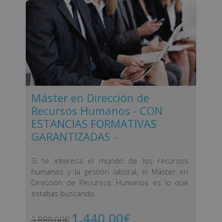
Máster en Dirección de
Recursos Humanos - CON
ESTANCIAS FORMATIVAS
GARANTIZADAS -
Si te interesa el mundo de los recursos
humanos y la gestión laboral, el Máster en
Dirección de Recursos Humanos es lo que
estabas buscando.
1.440,00
€
2.880,00
€