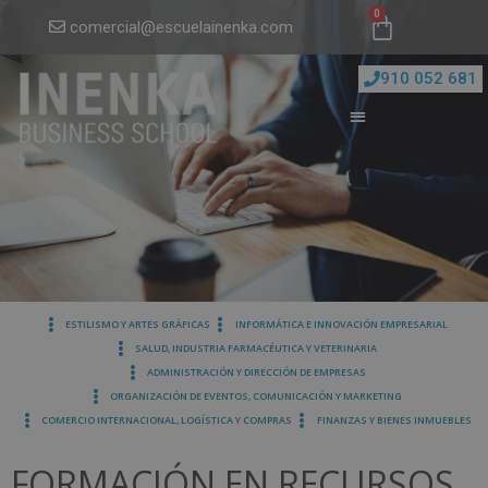
0
comercial@escuelainenka.com
910 052 681
ESTILISMO Y ARTES GRÁFICAS
INFORMÁTICA E INNOVACIÓN EMPRESARIAL
SALUD, INDUSTRIA FARMACÉUTICA Y VETERINARIA
ADMINISTRACIÓN Y DIRECCIÓN DE EMPRESAS
ORGANIZACIÓN DE EVENTOS, COMUNICACIÓN Y MARKETING
COMERCIO INTERNACIONAL, LOGÍSTICA Y COMPRAS
FINANZAS Y BIENES INMUEBLES
FORMACIÓN EN RECURSOS