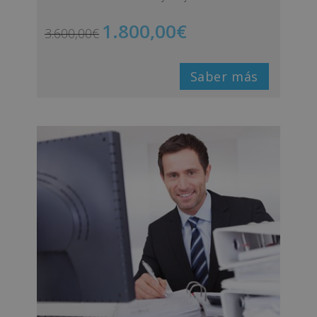
1.800,00
€
3.600,00
€
Saber más