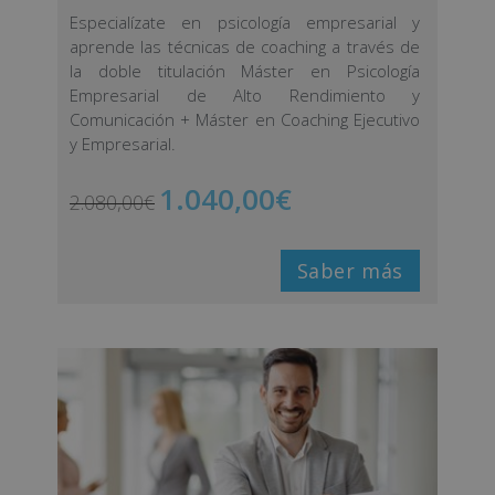
de 5 en
base a
Especialízate en psicología empresarial y
valoración
aprende las técnicas de coaching a través de
de un
la doble titulación Máster en Psicología
cliente
Empresarial de Alto Rendimiento y
Comunicación + Máster en Coaching Ejecutivo
y Empresarial.
1.040,00
€
2.080,00
€
Saber más