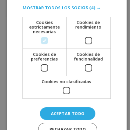
MOSTRAR TODOS LOS SOCIOS
(4) →
Cookies
Cookies de
Máster en Nuevas
estrictamente
rendimiento
necesarias
Tecnologías aplicadas a
Recursos Humanos - CON
ESTANCIAS FORMATIVAS
Cookies de
Cookies de
GARANTIZADAS -
preferencias
funcionalidad
Con el Máster en Nuevas Tecnologías
aplicadas a Recursos Humanos aprenderás a
Cookies no clasificadas
optimizar e innovar en los departamentos de
selección de personal, planificación laboral y
gestión de talento.
1.440,00
€
2.880,00
€
ACEPTAR TODO
RECHAZAR TODO