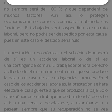
una retribución. El trabajador recibirá un subsidio, que
no siempre será del 100 % y que dependerá de
muchos factores. Aun así, lo protegen
económicamente como si continuara realizando sus
funciones. El trabajador verá suspendido su contrato
laboral, pero no podrá ser despedido por esta causa,
pues en este caso el despido sería nulo.
La prestación o económica o el subsidio dependerá
de si es un accidente laboral o de si es
una contingencia común. El trabajador tendrá derecho
a ella desde el mismo momento en el que se produce
la baja en el caso de las contingencias comunes. En el
caso de los accidentes laborales, la prestación se hará
efectiva el día siguiente a que se produzca la baja. Solo
cabe añadir que un trabajador de baja tendrá derecho
a ir a una cena, a desplazarse, a examinarse o a
pasear, siempre que su recuperación no se vea