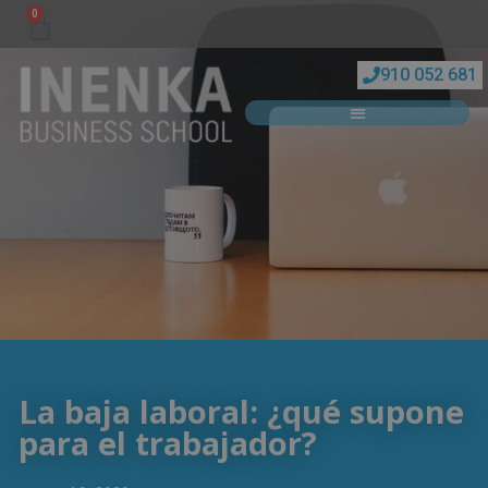
0
910 052 681
La baja laboral: ¿qué supone
para el trabajador?