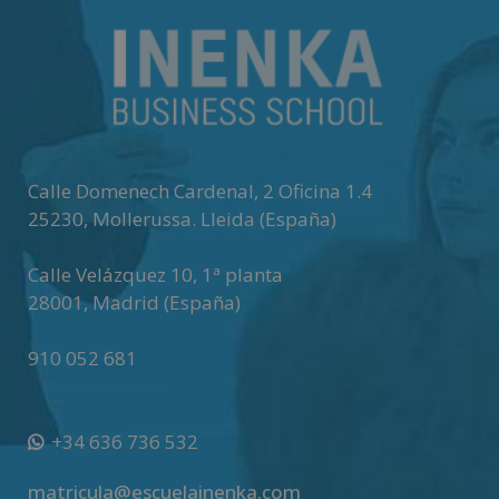
e
r
n
a
t
i
v
Calle Domenech Cardenal, 2 Oficina 1.4
e
25230
,
Mollerussa
.
Lleida (España)
:
Calle Velázquez 10, 1ª planta
28001
,
Madrid (España)
910 052 681
+34 636 736 532
matricula@escuelainenka.com