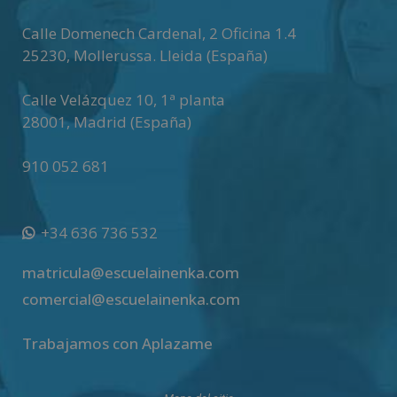
i
v
Calle Domenech Cardenal, 2 Oficina 1.4
e
25230
,
Mollerussa
.
Lleida (España)
:
Calle Velázquez 10, 1ª planta
28001
,
Madrid (España)
910 052 681
+34 636 736 532
matricula@escuelainenka.com
comercial@escuelainenka.com
Trabajamos con Aplazame