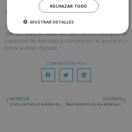
RECHAZAR TODO
Tomar decisiones
MOSTRAR DETALLES
Ante imprevistos, el jefe debe tomar decisiones
cuando haya la duda de qué opción escoger. Su
capacidad de liderazgo y coordinación le ayudarán a
tomar la mejor decisión.
COMPARTE ESTE POST
ANTERIOR
SIGUIENTE
¿Cómo se hace un estudio de mercado?
Macroentorno de una empresa: qué es y cómo identificarlo