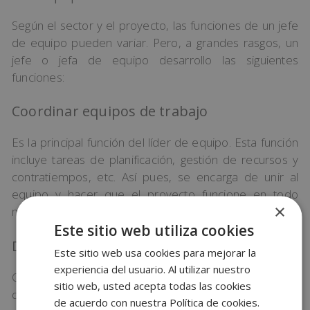
Según el sector y el proyecto, las funciones de un jefe
de equipo pueden variar. Pero, a grandes rasgos, un
jefe o jefa de equipo desarrollo las siguientes
funciones:
Coordinar equipos de trabajo
Es la principal función del líder de equipo. Esta función
incluye tareas de planificación, gestión de recursos y
contratiempos, etc. Así pues, se encarga de unir al
equipo y hacer que el proyecto funcione en todo
×
momento.
Este sitio web utiliza cookies
Definir objetivos
Este sitio web usa cookies para mejorar la
experiencia del usuario. Al utilizar nuestro
Otra función del líder es definir las metas que se
sitio web, usted acepta todas las cookies
quieren alcanzar como equipo. Estas determinarán el
de acuerdo con nuestra Política de cookies.