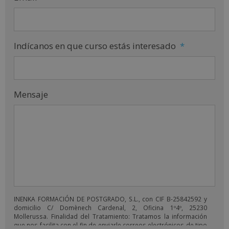
Indícanos en que curso estás interesado
*
Mensaje
INENKA FORMACIÓN DE POSTGRADO, S.L., con CIF B-25842592 y
domicilio C/ Domènech Cardenal, 2, Oficina 1º4º, 25230
Mollerussa. Finalidad del Tratamiento: Tratamos la información
que nos facilita con el fin de enviarle correos electrónicos de tipo