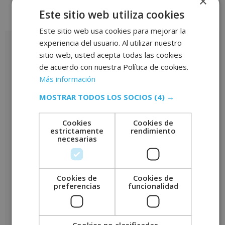
×
Este sitio web utiliza cookies
Valoraciones (0)
Este sitio web usa cookies para mejorar la
experiencia del usuario. Al utilizar nuestro
Valoraciones
sitio web, usted acepta todas las cookies
No hay valoraciones aún.
de acuerdo con nuestra Política de cookies.
Más información
Sé el primero en valorar “Máster de Alto Rendimiento en
Liderazgo y Gestión de Equipos – CON ESTANCIAS FORMATIVAS
MOSTRAR TODOS LOS SOCIOS
(4) →
GARANTIZADAS –”
Tu puntuación
*
Cookies
Cookies de
estrictamente
rendimiento
necesarias
Tu valoración
*
Cookies de
Cookies de
preferencias
funcionalidad
Nombre
*
Cookies no clasificadas
Correo electrónico
*