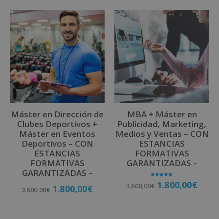
Máster en Dirección de
MBA + Máster en
Clubes Deportivos +
Publicidad, Marketing,
Máster en Eventos
Medios y Ventas – CON
Deportivos – CON
ESTANCIAS
ESTANCIAS
FORMATIVAS
FORMATIVAS
GARANTIZADAS –
GARANTIZADAS –
Valorado
1.800,00
€
3.600,00
€
con
1.800,00
€
3.600,00
€
5.00
de 5
Matricúlate
Matricúlate