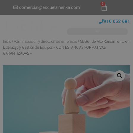
0
comercial@escuelainenka.com
910 052 681
Inicio
/
Administración y dirección de empresas
/ Máster de Alto Rendimiento en
Liderazgo y Gestión de Equipos – CON ESTANCIAS FORMATIVAS
GARANTIZADAS –