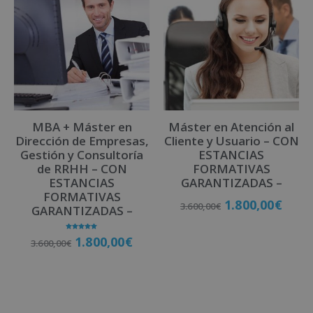
e
r
n
a
t
i
v
MBA + Máster en
Máster en Atención al
e
Dirección de Empresas,
Cliente y Usuario – CON
:
Gestión y Consultoría
ESTANCIAS
de RRHH – CON
FORMATIVAS
ESTANCIAS
GARANTIZADAS –
FORMATIVAS
1.800,00
€
3.600,00
€
GARANTIZADAS –
Valorado
1.800,00
€
3.600,00
€
con
Matricúlate
5.00
de 5
Matricúlate