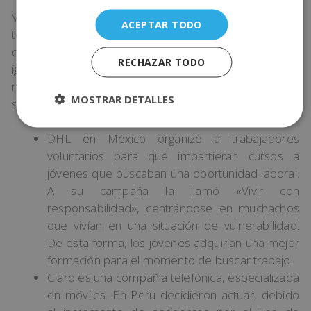
Vamos a repasar algunos de esos ejemplos para que
ACEPTAR TODO
te hagas una idea. Antes que nada, debes entender
que cada estrategia de mercadotecnia social no será
RECHAZAR TODO
igual en un país que en otro. Simplemente, las
necesidades son distintas en las diferentes
MOSTRAR DETALLES
sociedades:
DHL en México organizó a trabajadores
voluntarios para que impartieran cursos a
jóvenes que buscaban una oportunidad laboral.
A su campaña la llamó «Vivir con
responsabilidad», centrándose en muchachos
que vivían en una situación de vulnerabilidad.
De esta forma, los jóvenes adquirían una mejor
formación para el momento de buscar trabajo.
Claro es una compañía telefónica, especializada
en móviles. En Perú decidieron actuar, debido