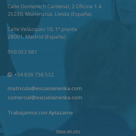
v
Calle Domenech Cardenal, 2 Oficina 1.4
e
25230
,
Mollerussa
.
Lleida (España)
:
Calle Velázquez 10, 1ª planta
28001
,
Madrid (España)
910 052 681
+34 636 736 532
matricula@escuelainenka.com
comercial@escuelainenka.com
Trabajamos con Aplazame
Mapa del sitio