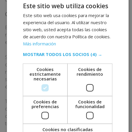
Este sitio web utiliza cookies
Cuándo utilizar cada tipo de albarán
Este sitio web usa cookies para mejorar la
experiencia del usuario. Al utilizar nuestro
El uso de un albarán valorado o sin valorar está
sitio web, usted acepta todas las cookies
relacionado con la política de facturación de la
de acuerdo con nuestra Política de cookies.
empresa.
Más información
MOSTRAR TODOS LOS SOCIOS
(4) →
Si la facturación se hace en periodo de tiempos
distintos al de la recepción de la mercancía, el albarán
Cookies
Cookies de
más usado acostumbra a ser el valorado. En cambio,
estrictamente
rendimiento
necesarias
si la entrega del albarán se acompaña de una factura,
éste será sin valorar.
También se puede utilizar un albarán no valorado
Cookies de
Cookies de
preferencias
funcionalidad
cuando el receptor es un tercero ajeno al comprador
o vendedor y que no deba ver el valor de la
transacción por cuestiones comerciales.
Cookies no clasificadas