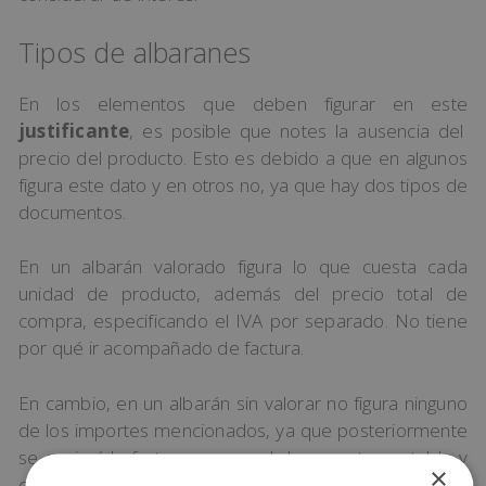
Tipos de albaranes
En los elementos que deben figurar en este
justificante
, es posible que notes la ausencia del
precio del producto. Esto es debido a que en algunos
figura este dato y en otros no, ya que hay dos tipos de
documentos.
En un albarán valorado figura lo que cuesta cada
unidad de producto, además del precio total de
compra, especificando el IVA por separado. No tiene
por qué ir acompañado de factura.
En cambio, en un albarán sin valorar no figura ninguno
de los importes mencionados, ya que posteriormente
se enviará la factura que es el documento contable y
×
con valor tributario.