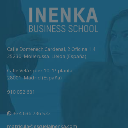
e
r
n
a
t
i
v
Calle Domenech Cardenal, 2 Oficina 1.4
e
25230
,
Mollerussa
.
Lleida (España)
:
Calle Velázquez 10, 1ª planta
28001
,
Madrid (España)
910 052 681
+34 636 736 532
matricula@escuelainenka.com