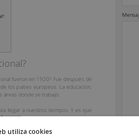
Mensa
al?
cional?
acional fueron en 1920? Fue después de
 de los países europeos. La educación,
as áreas donde se trabajó.
ta llegar a nuestros tiempos. Y es que
al
sea efectivo debe haber voluntarios,
ción de destino. Además, los motivos
INENKA 
eb utiliza cookies
icas o medioambientales.
con CIF
Domènech