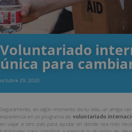
Voluntariado inter
única para cambia
octubre 29, 2020
Seguramente, en algún momento de tu vida, un amigo cerc
experiencia en un programa de
voluntariado internaci
en viajar a otro país para ayudar en dónde sea más neces
habilidades para contribuir a mejorar la situación de alg