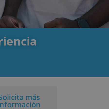
riencia
Solicita más
información