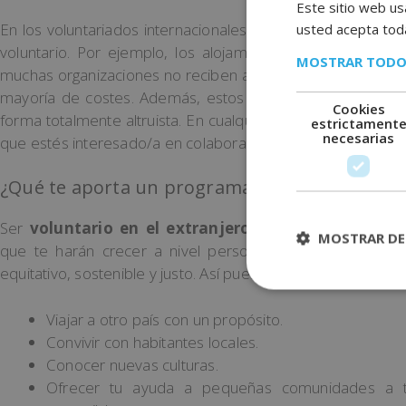
Este sitio web usa
En los voluntariados internacionales hay que tener en cue
usted acepta toda
voluntario. Por ejemplo, los alojamientos, la alimentaci
MOSTRAR TODO
muchas organizaciones no reciben ayudas o subvenciones y
mayoría de costes. Además, estos no reciben un sueldo 
Cookies
forma totalmente altruista. En cualquier caso, no dudes en 
estrictament
necesarias
que estés interesado/a en colaborar.
¿Qué te aporta un programa de voluntariado i
Ser
voluntario en el extranjero
puede aportarte much
MOSTRAR DE
que te harán crecer a nivel personal. Además, estará
equitativo, sostenible y justo. Así pues, un voluntariado de e
Viajar a otro país con un propósito.
Convivir con habitantes locales.
Conocer nuevas culturas.
Ofrecer tu ayuda a pequeñas comunidades a t