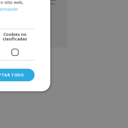
ro sitio web,
sa. Finalidad del Tratamiento:
formación
 la información que nos facilita
NO
n de enviarle correos electrónicos
comercial relacionado con los
os ofrecidos y otros tipo de
os que fueran de su interés.
mación del tratamiento:
Cookies no
clasificadas
miento del interesado. Derechos:
ejercitar sus derechos
icándose suficientemente,
iéndose a la dirección
al@grupoinenka.com. Para más
ión consulte nuestra Política de
ad. Desea recibir información
(vía telefónica y/o email):
PTAR TODO