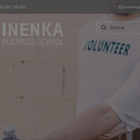
636 736 532
comerci