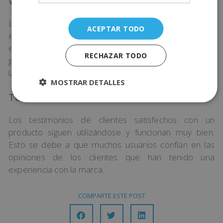
Webinars
Los webinars se tratan de seminarios o conferencias
ACEPTAR TODO
en directo. Sirven para explicar un tema muy concreto
e interesante para los seguidores. Pueden ser
RECHAZAR TODO
gratuitos o de pago y en algunos casos también cabe
la posibilidad de descargarlos después de su emisión.
MOSTRAR DETALLES
Testimonios
Los testimonios de clientes satisfechos con un
producto siguen utilizándose y funcionan muy bien.
Esto se debe a que muchos usuarios confían en las
opiniones de los clientes que han tenido una
experiencia con la marca.
COMPARTE ESTE POST