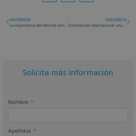
ANTERIOR
SIGUIENTE
La importancia del informe pericial en un proceso judicial
Voluntariado internacional: una experiencia única para cambiar el mundo
Solicita más información
Nombre
*
Apellidos
*