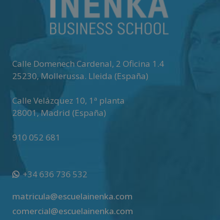
n
a
t
i
v
Calle Domenech Cardenal, 2 Oficina 1.4
e
25230
,
Mollerussa
.
Lleida (España)
:
Calle Velázquez 10, 1ª planta
28001
,
Madrid (España)
910 052 681
+34 636 736 532
matricula@escuelainenka.com
comercial@escuelainenka.com