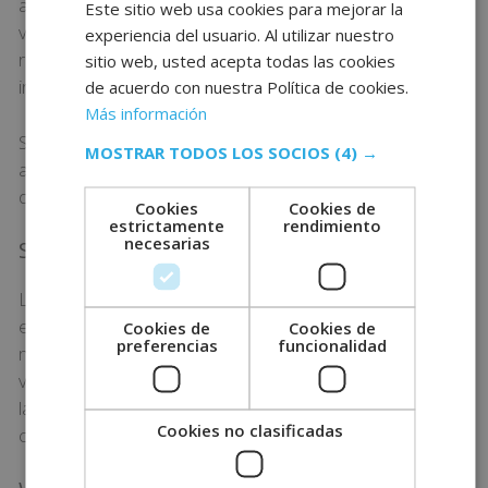
aquello que les interesa ver y escuchar. Por tanto, los
Este sitio web usa cookies para mejorar la
vídeos que hagas deben centrarse en temas
experiencia del usuario. Al utilizar nuestro
relacionados con tu sector y que a su vez resulten
sitio web, usted acepta todas las cookies
interesantes para los usuarios.
de acuerdo con nuestra Política de cookies.
Más información
Si no sabes por dónde empezar o qué estrategia se
MOSTRAR TODOS LOS SOCIOS
(4) →
adapta mejor a tu negocio, a continuación, te
detallamos algunas para que tengas en cuenta.
Cookies
Cookies de
estrictamente
rendimiento
necesarias
Streamings
Las emisiones en directo a través de redes sociales
están de moda. De hecho, son una de las tendencias
Cookies de
Cookies de
preferencias
funcionalidad
más importantes del momento en cuanto a
videomarketing para marcas y empresas. A lo largo de
la emisión, los participantes de van uniendo y
Cookies no clasificadas
comentado.