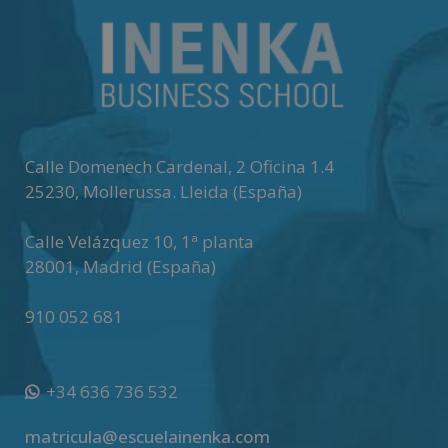
e
r
n
a
t
i
v
Calle Domenech Cardenal, 2 Oficina 1.4
e
25230
,
Mollerussa
.
Lleida (España)
:
Calle Velázquez 10, 1ª planta
28001
,
Madrid (España)
910 052 681
+34 636 736 532
matricula@escuelainenka.com