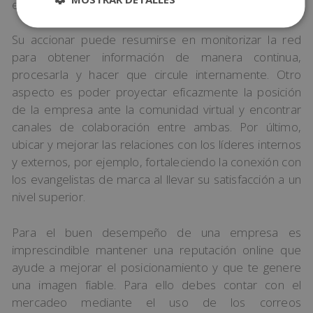
empresas.
Su accionar puede resumirse en monitorizar la red
para obtener información de manera continua,
procesarla y hacer que circule internamente. Otro
aspecto es poder proyectar eficazmente la posición
de la empresa ante la comunidad virtual y encontrar
canales de colaboración entre ambas. Por último,
ubicar y mejorar las relaciones con los líderes internos
y externos, por ejemplo, fortaleciendo la conexión con
los evangelistas de marca al llevar su satisfacción a un
nivel superior.
Para el buen desempeño de una empresa es
imprescindible mantener una reputación online que
ayude a mejorar el posicionamiento y que te genere
una imagen fiable. Para ello debes contar con el
mercadeo mediante el uso de los correos