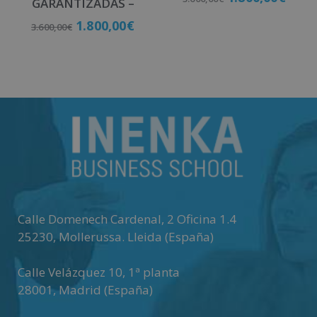
GARANTIZADAS –
1.800,00
€
3.600,00
€
Matricúlate
Matricúlate
Calle Domenech Cardenal, 2 Oficina 1.4
25230
,
Mollerussa
.
Lleida (España)
Calle Velázquez 10, 1ª planta
28001
,
Madrid (España)