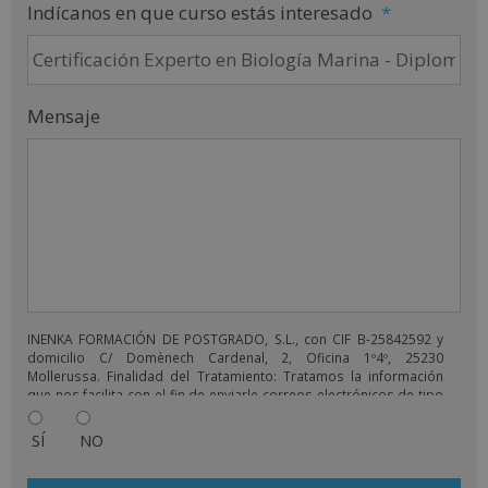
Indícanos en que curso estás interesado
*
Mensaje
INENKA FORMACIÓN DE POSTGRADO, S.L., con CIF B-25842592 y
domicilio C/ Domènech Cardenal, 2, Oficina 1º4º, 25230
Mollerussa. Finalidad del Tratamiento: Tratamos la información
que nos facilita con el fin de enviarle correos electrónicos de tipo
comercial relacionado con los productos ofrecidos y otros tipo
de productos que fueran de su interés. Legitimación del
SÍ
NO
tratamiento: Consentimiento del interesado. Derechos: Puede
ejercitar sus derechos identificándose suficientemente,
dirigiéndose a la dirección comercial@grupoinenka.com. Para