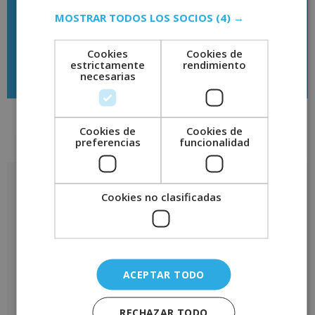
biodiversidad.
MOSTRAR TODOS LOS SOCIOS
(4) →
Cookies
Cookies de
Descargar temario
estrictamente
rendimiento
necesarias
Cookies de
Cookies de
preferencias
funcionalidad
Valoraciones (0)
Valoraciones
Cookies no clasificadas
No hay valoraciones aún.
Sé el primero en valorar “Certificación Experto en Biología Marina
– Diploma Autentificado por Notario Europeo”
Tu puntuación
*
ACEPTAR TODO
Tu valoración
*
RECHAZAR TODO