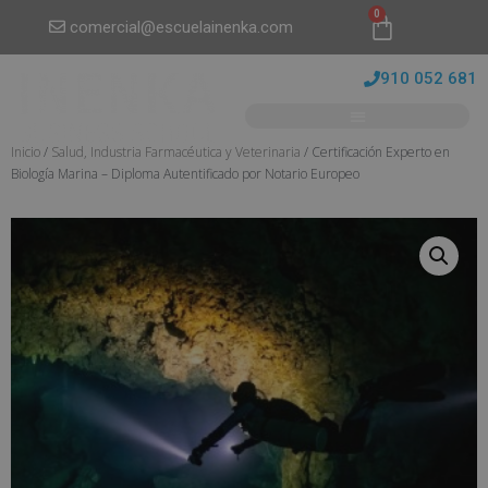
0
comercial@escuelainenka.com
910 052 681
Inicio
/
Salud, Industria Farmacéutica y Veterinaria
/ Certificación Experto en
Biología Marina – Diploma Autentificado por Notario Europeo