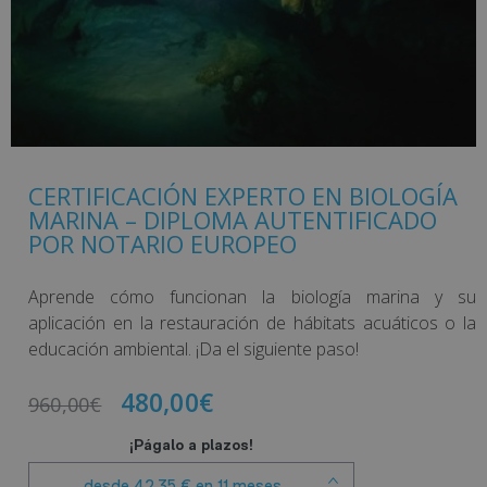
CERTIFICACIÓN EXPERTO EN BIOLOGÍA
MARINA – DIPLOMA AUTENTIFICADO
POR NOTARIO EUROPEO
Aprende cómo funcionan la biología marina y su
aplicación en la restauración de hábitats acuáticos o la
educación ambiental. ¡Da el siguiente paso!
480,00
€
960,00
€