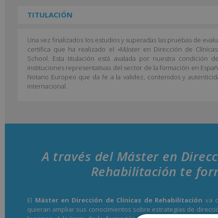
TITULACIÓN
Una vez finalizados los estudios y superadas las pruebas de eval
certifica que ha realizado el «Máster en Dirección de Clínica
School. Esta titulación está avalada por nuestra condición
instituciones representativas del sector de la formación en Españ
Notario Europeo que da fe a la validez, contenidos y autenticid
internacional.
A través del Máster en Direcc
Rehabilitación te fo
El
Máster en Dirección de Clínicas de Rehabilitación
va d
quieran ampliar sus conocimientos sobre estrategias de direcci