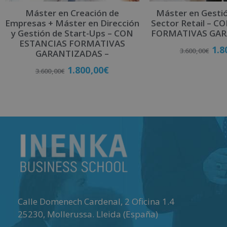
Máster en Creación de
Máster en Gesti
Empresas + Máster en Dirección
Sector Retail – 
y Gestión de Start-Ups – CON
FORMATIVAS GAR
ESTANCIAS FORMATIVAS
1.8
3.600,00
€
GARANTIZADAS –
1.800,00
€
3.600,00
€
Matricú
Matricúlate
Calle Domenech Cardenal, 2 Oficina 1.4
25230
,
Mollerussa
.
Lleida (España)