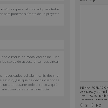
itación
es que el alumno adquiera todos
ias para ponerse al frente de un proyecto
 puede cursarse en modalidad online. Una
 las claves de acceso al campus virtual,
as necesidades del alumno. Es decir, el
de estudio, igual que de decidir cuándo se
e un tutor durante todo el curso, a quién
INENKA FORMACIÓN 
mario como del sistema de estudio.
25842592 y domicili
1º4º, 25230 Moller
Tratamos la informa
enviarle correos 
SÍ
NO
relacionado con lo