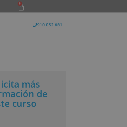
0
910 052 681
FORMATIVAS
CONÓCENOS
BLOG
licita más
rmación de
ste curso