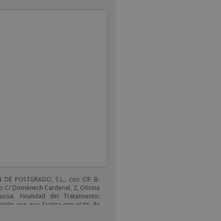
DE POSTGRADO, S.L., con CIF B-
o C/ Domènech Cardenal, 2, Oficina
ussa. Finalidad del Tratamiento:
ción que nos facilita con el fin de
electrónicos de tipo comercial
s productos ofrecidos y otros tipo