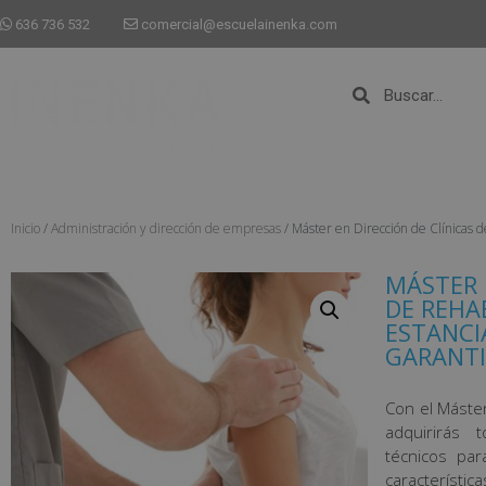
636 736 532
comercial@escuelainenka.com
Inicio
/
Administración y dirección de empresas
/ Máster en Dirección de Clínic
MÁSTER 
DE REHA
ESTANCI
GARANTI
Con el Máster
adquirirás 
técnicos pa
característica