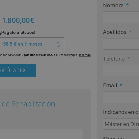
Nombre
*
1.800,00
€
Apellidos
*
Teléfono
*
ICÚLATE
Email
*
 de Rehabilitación
Indícanos en q
Mensaje