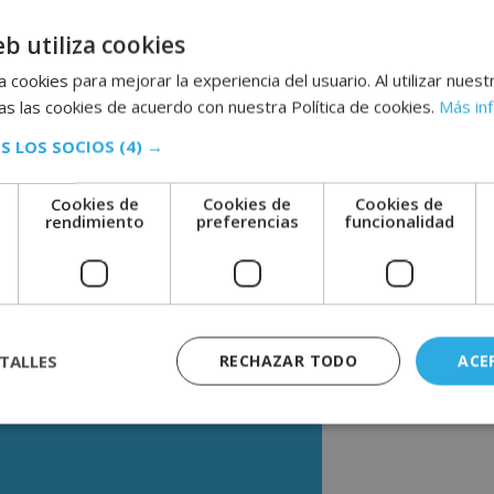
stema sanitario actual en las clínicas de
imientos, el estudiante repasará los
eb utiliza cookies
ar temas como el trato y la atención al
tros.
 cookies para mejorar la experiencia del usuario. Al utilizar nuest
s las cookies de acuerdo con nuestra Política de cookies.
Más in
 recursos humanos. Por este motivo, el
n, tanto internas como externas. Estos
S LOS SOCIOS
(4) →
y fomentar la cultura empresarial. Las
ocial también son temas que aborda la
 financiera y en prevención de riesgos
Cookies de
Cookies de
Cookies de
e
rendimiento
preferencias
funcionalidad
ón teórica complementaria. Este curso no conduce a
TALLES
RECHAZAR TODO
ACE