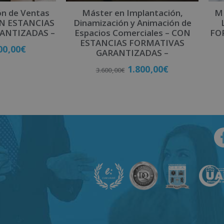
ón de Ventas
Máster en Implantación,
MB
CON ESTANCIAS
Dinamización y Animación de
ANTIZADAS –
Espacios Comerciales – CON
FO
ESTANCIAS FORMATIVAS
00,00
€
GARANTIZADAS –
1.800,00
€
3.600,00
€
late
Matricúlate