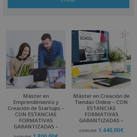
recibir información comercial (vía telefónica y/o email):
A
l
t
e
r
n
a
t
i
v
Máster en
Máster en Creación de
e
Emprendimiento y
Tiendas Online – CON
:
Creación de Startups –
ESTANCIAS
CON ESTANCIAS
FORMATIVAS
FORMATIVAS
GARANTIZADAS –
GARANTIZADAS –
1.440,00
€
2.880,00
€
1.800,00
€
3.600,00
€