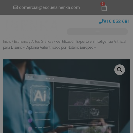
0
comercial@escuelainenka.com
910 052 681
Inicio
/
Estilismo y Artes Gráficas
/ Certificación Experto en Inteligencia Artificial
para Diseño – Diploma Autentificado por Notario Europeo –