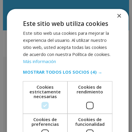
×
Descargar temario
Este sitio web utiliza cookies
Este sitio web usa cookies para mejorar la
experiencia del usuario. Al utilizar nuestro
sitio web, usted acepta todas las cookies
Valoraciones (0)
de acuerdo con nuestra Política de cookies.
Más información
Valoraciones
MOSTRAR TODOS LOS SOCIOS
(4) →
No hay valoraciones aún.
Cookies
Cookies de
Sé el primero en valorar “Certificación Experto en Inteligencia
estrictamente
rendimiento
Artificial para Diseño – Diploma Autentificado por Notario
necesarias
Europeo –”
Tu puntuación
*
Cookies de
Cookies de
Tu valoración
*
preferencias
funcionalidad