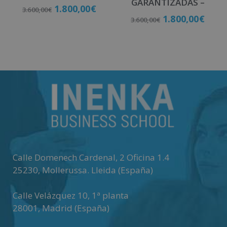
GARANTIZADAS –
1.800,00
€
3.600,00
€
1.800,00
€
3.600,00
€
Matricúlate
Matricúlate
Calle Domenech Cardenal, 2 Oficina 1.4
25230
,
Mollerussa
.
Lleida (España)
Calle Velázquez 10, 1ª planta
28001
,
Madrid (España)