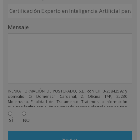
Mensaje
INENKA FORMACIÓN DE POSTGRADO, S.L., con CIF B-25842592 y
domicilio C/ Domènech Cardenal, 2, Oficina 1º4º, 25230
Mollerussa. Finalidad del Tratamiento: Tratamos la información
que nos facilita con el fin de enviarle correos electrónicos de tipo
comercial relacionado con los productos ofrecidos y otros tipo
de productos que fueran de su interés. Legitimación del
SÍ
NO
tratamiento: Consentimiento del interesado. Derechos: Puede
ejercitar sus derechos identificándose suficientemente,
dirigiéndose a la dirección comercial@grupoinenka.com. Para
más información consulte nuestra Política de Privacidad. Desea