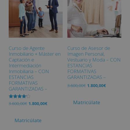
Curso de Agente
Curso de Asesor de
Inmobiliario + Máster en
Imagen Personal,
Captación e
Vestuario y Moda – CON
Intermediación
ESTANCIAS
Inmobiliaria – CON
FORMATIVAS
ESTANCIAS
GARANTIZADAS –
FORMATIVAS
3.600,00
€
1.800,00
€
GARANTIZADAS –
Matricúlate
Valorado
3.600,00
€
1.800,00
€
con
4.00
de 5
Matricúlate