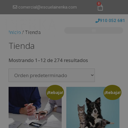
0
comercial@escuelainenka.com
910 052 681
Inicio
/ Tienda
Tienda
Mostrando 1–12 de 274 resultados
¡Rebaja!
¡Rebaja!