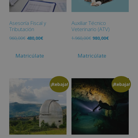
Asesoría Fiscal y
Auxiliar Técnico
Tributación
Veterinario (ATV)
960,00
€
480,00
€
1.960,00
€
980,00
€
Matricúlate
Matricúlate
¡Rebaja!
¡Rebaja!