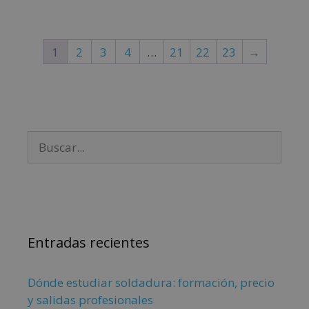
1
2
3
4
…
21
22
23
→
Entradas recientes
Dónde estudiar soldadura: formación, precio
y salidas profesionales