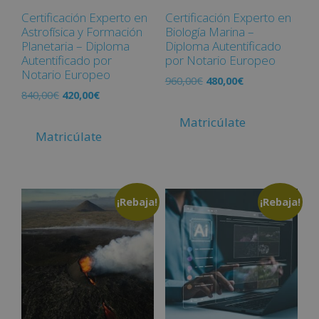
Certificación Experto en
Certificación Experto en
Astrofísica y Formación
Biología Marina –
Planetaria – Diploma
Diploma Autentificado
Autentificado por
por Notario Europeo
Notario Europeo
960,00
€
480,00
€
840,00
€
420,00
€
Matricúlate
Matricúlate
¡Rebaja!
¡Rebaja!