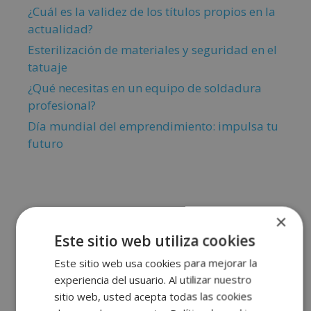
¿Cuál es la validez de los títulos propios en la
actualidad?
Esterilización de materiales y seguridad en el
tatuaje
¿Qué necesitas en un equipo de soldadura
profesional?
Día mundial del emprendimiento: impulsa tu
futuro
×
Comentarios recientes
Este sitio web utiliza cookies
Este sitio web usa cookies para mejorar la
experiencia del usuario. Al utilizar nuestro
sitio web, usted acepta todas las cookies