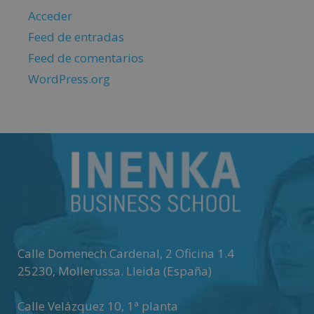
Acceder
Feed de entradas
Feed de comentarios
WordPress.org
Calle Domenech Cardenal, 2 Oficina 1.4
25230
,
Mollerussa
.
Lleida (España)
Calle Velázquez 10, 1ª planta