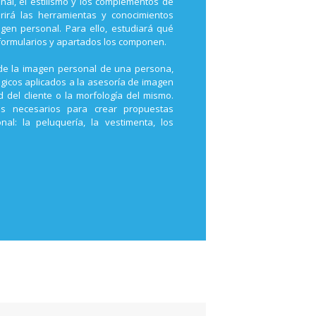
nal, el estilismo y los complementos de
irirá las herramientas y conocimientos
en personal. Para ello, estudiará qué
formularios y apartados los componen.
 de la imagen personal de una persona,
ógicos aplicados a la asesoría de imagen
del cliente o la morfología del mismo.
tos necesarios para crear propuestas
l: la peluquería, la vestimenta, los