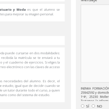
stuario y Moda
es que el alumno se
entes para mejorar su imagen personal.
Moda puede cursarse en dos modalidades:
 recibida la matrícula se te enviará a tu
 y el cuaderno de ejercicios. Si eliges la
rreo electrónico con las claves de acceso
as necesidades del alumno. Es decir, el
de estudio, igual que de decidir cuando se
INENKA FORMACIÓN 
e un tutor durante todo el curso, a quien
25842592 y domicili
mario como del sistema de estudio.
1º4º, 25230 Moller
Tratamos la informa
enviarle correos 
SÍ
NO
relacionado con lo