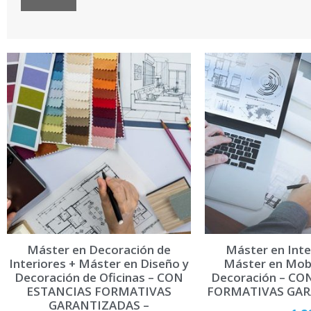
A
l
t
e
r
n
a
t
i
v
e
:
Máster en Decoración de
Máster en Inte
Interiores + Máster en Diseño y
Máster en Mobi
Decoración de Oficinas – CON
Decoración – CO
ESTANCIAS FORMATIVAS
FORMATIVAS GAR
GARANTIZADAS –