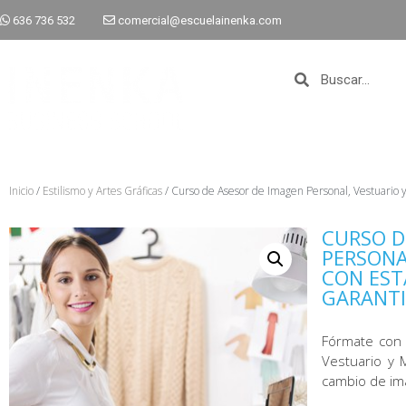
636 736 532
comercial@escuelainenka.com
Inicio
/
Estilismo y Artes Gráficas
/ Curso de Asesor de Imagen Personal, Vestua
CURSO D
PERSONA
CON EST
GARANTI
Fórmate con 
Vestuario y 
cambio de im