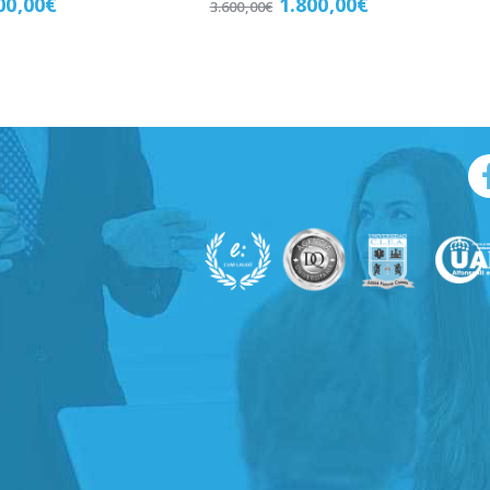
00,00
€
1.800,00
€
3.600,00
€
late
Matricúlate