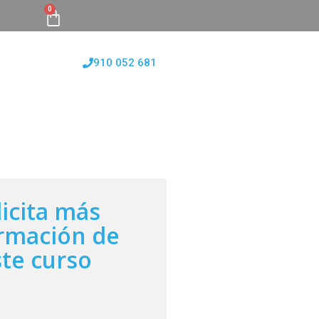
0
910 052 681
FORMATIVAS
CONÓCENOS
BLOG
licita más
rmación de
ste curso