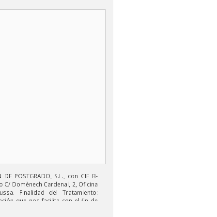
DE POSTGRADO, S.L., con CIF B-
o C/ Domènech Cardenal, 2, Oficina
ussa. Finalidad del Tratamiento:
ción que nos facilita con el fin de
electrónicos de tipo comercial
s productos ofrecidos y otros tipo