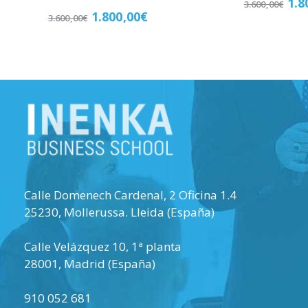
1.8
3.600,00
€
1.800,00
€
3.600,00
€
Matricú
Matricúlate
Calle Domenech Cardenal, 2 Oficina 1.4
25230
,
Mollerussa
.
Lleida (España)
Calle Velázquez 10, 1ª planta
28001
,
Madrid (España)
910 052 681