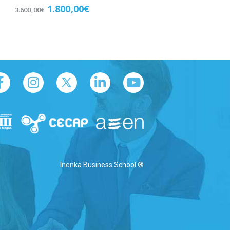
Valorado
1.800,00
€
3.600,00
€
con
4.00
de 5
Matricúlate
Inenka Business School ®