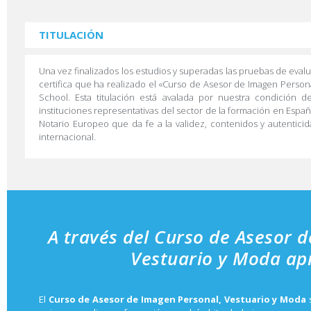
TITULACIÓN
Una vez finalizados los estudios y superadas las pruebas de eval
certifica que ha realizado el «Curso de Asesor de Imagen Person
School. Esta titulación está avalada por nuestra condición
instituciones representativas del sector de la formación en Españ
Notario Europeo que da fe a la validez, contenidos y autenticid
internacional.
A través del Curso de Asesor 
Vestuario y Moda ap
El
Curso de Asesor de Imagen Personal, Vestuario y Moda
s