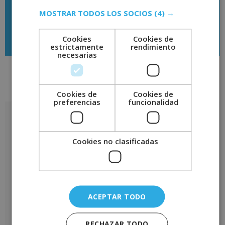
MOSTRAR TODOS LOS SOCIOS
(4) →
Descargar temario
Cookies
Cookies de
estrictamente
rendimiento
necesarias
Valoraciones (0)
Cookies de
Cookies de
preferencias
funcionalidad
Valoraciones
No hay valoraciones aún.
Cookies no clasificadas
Sé el primero en valorar “Curso Universitario de Especialización
en Decoración de Interiores (Con Diploma Certificado de la
Universidad de Vitoria-Gasteiz, 6 ECTS)”
Tu puntuación
*
ACEPTAR TODO
Tu valoración
*
RECHAZAR TODO