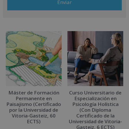
más información consulte nuestra Política de Privacidad. Desea
recibir información comercial (vía telefónica y/o email):
A
l
t
e
r
n
a
t
i
v
Máster de Formación
Curso Universitario de
e
Permanente en
Especialización en
:
Paisajismo (Certificado
Psicología Holística
por la Universidad de
(Con Diploma
Vitoria-Gasteiz, 60
Certificado de la
ECTS)
Universidad de Vitoria-
Gasteiz, 6 ECTS)