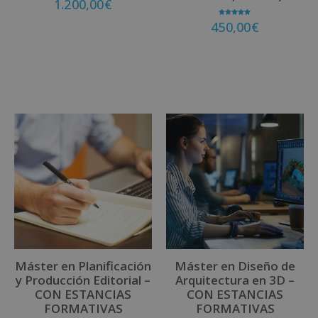
1.200,00
€
Valorado
450,00
€
con
5.00
de 5
Matricúlate
Matricúlate
Máster en Planificación
Máster en Diseño de
y Producción Editorial –
Arquitectura en 3D –
CON ESTANCIAS
CON ESTANCIAS
FORMATIVAS
FORMATIVAS