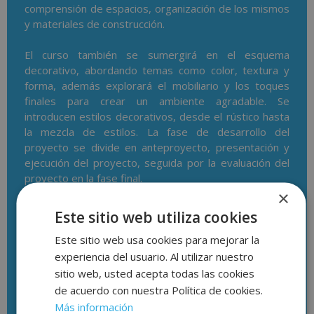
comprensión de espacios, organización de los mismos
y materiales de construcción.
El curso también se sumergirá en el esquema
decorativo, abordando temas como color, textura y
forma, además explorará el mobiliario y los toques
finales para crear un ambiente agradable. Se
introducen estilos decorativos, desde el rústico hasta
la mezcla de estilos. La fase de desarrollo del
proyecto se divide en anteproyecto, presentación y
ejecución del proyecto, seguida por la evaluación del
proyecto en la fase final.
×
Finalmente, este curso proporcionará el estudiante
Este sitio web utiliza cookies
una comprensión integral de la decoración de
Este sitio web usa cookies para mejorar la
interiores, desde su concepción hasta la ejecución y
evaluación de proyectos, brindándole las habilidades
experiencia del usuario. Al utilizar nuestro
necesarias para destacar en este emocionante campo
sitio web, usted acepta todas las cookies
creativo.
de acuerdo con nuestra Política de cookies.
Más información