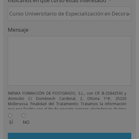
Indícanos en que curso estás interesado
*
Mensaje
INENKA FORMACIÓN DE POSTGRADO, S.L., con CIF B-25842592 y
domicilio C/ Domènech Cardenal, 2, Oficina 1º4º, 25230
Mollerussa. Finalidad del Tratamiento: Tratamos la información
que nos facilita con el fin de enviarle correos electrónicos de tipo
comercial relacionado con los productos ofrecidos y otros tipo
de productos que fueran de su interés. Legitimación del
SÍ
NO
tratamiento: Consentimiento del interesado. Derechos: Puede
ejercitar sus derechos identificándose suficientemente,
dirigiéndose a la dirección comercial@grupoinenka.com. Para