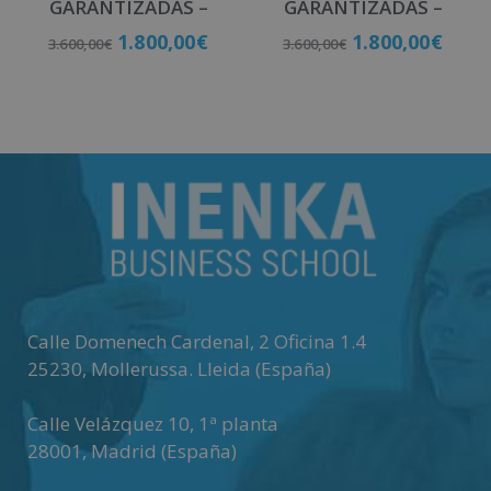
GARANTIZADAS –
GARANTIZADAS –
1.800,00
€
1.800,00
€
3.600,00
€
3.600,00
€
Matricúlate
Matricúlate
Calle Domenech Cardenal, 2 Oficina 1.4
25230
,
Mollerussa
.
Lleida (España)
Calle Velázquez 10, 1ª planta
28001
,
Madrid (España)