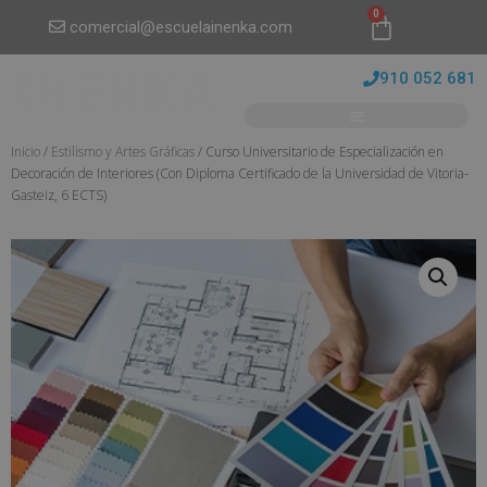
0
comercial@escuelainenka.com
910 052 681
Inicio
/
Estilismo y Artes Gráficas
/ Curso Universitario de Especialización en
Decoración de Interiores (Con Diploma Certificado de la Universidad de Vitoria-
Gasteiz, 6 ECTS)