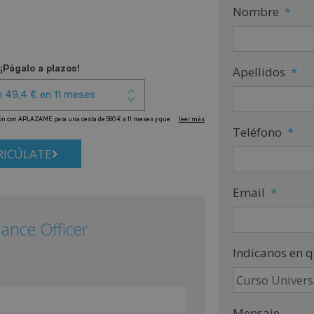
Nombre
*
Apellidos
*
Teléfono
*
ICÚLATE
Email
*
iance Officer
Indícanos en q
Mensaje