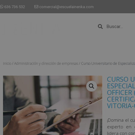
636 736 532
comercial@escuelainenka.com
Inicio
/
Administración y dirección de empresas
/ Curso Universitario de Especializ
CURSO U
ESPECIA
OFFICER
CERTIFI
VITORIA-
¡Domina el c
experto en
lidera con con