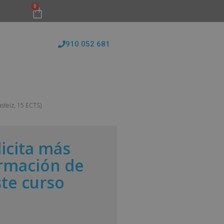
0
910 052 681
FORMATIVAS
CONÓCENOS
BLOG
asteiz, 15 ECTS)
licita más
rmación de
ste curso