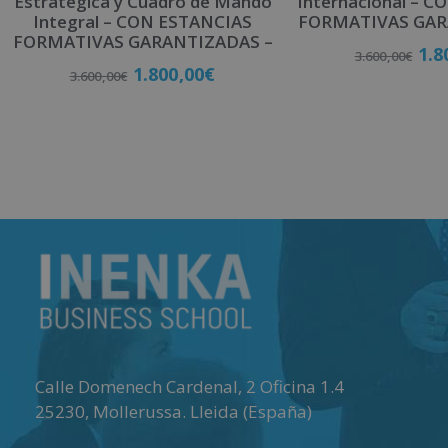
Estratégica y Cuadro de Mando
Internacional – 
Integral – CON ESTANCIAS
FORMATIVAS GAR
FORMATIVAS GARANTIZADAS –
1.8
3.600,00
€
1.800,00
€
3.600,00
€
Matricú
Matricúlate
Calle Domenech Cardenal, 2 Oficina 1.4
25230
,
Mollerussa
.
Lleida (España)