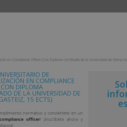
INICIO
CURSOS
CAMPUS
EMPLEO Y ESTANCIAS 
ación en Compliance Officer (Con Diploma Certificado de la Universidad de Vitoria-G
NIVERSITARIO DE
LIZACIÓN EN COMPLIANCE
So
 (CON DIPLOMA
info
CADO DE LA UNIVERSIDAD DE
GASTEIZ, 15 ECTS)
e
umplimiento normativo y conviértete en un
compliance officer
! ¡Inscríbete ahora y
fianza!