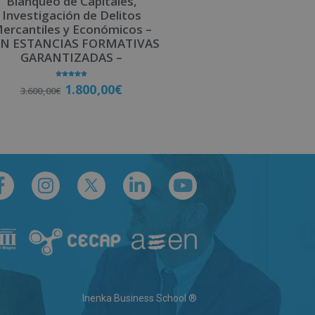
Blanqueo de Capitales,
Investigación de Delitos
ercantiles y Económicos –
N ESTANCIAS FORMATIVAS
GARANTIZADAS –
Valorado
1.800,00
€
3.600,00
€
con
5.00
de 5
Matricúlate
Inenka Business School ®