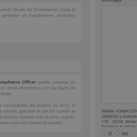
arcando desde los fundamentos hasta la
 gestionar el cumplimiento normativo
ompliance Officer
puede cursarse en
 un correo electrónico con las claves de
studio.
as necesidades del alumno. Es decir, el
de estudio, igual que de decidir cuando se
INENKA FORMACIÓN 
25842592 y domicili
e un tutor durante todo el curso, a quien
1º4º, 25230 Moller
mario como del sistema de estudio.
Tratamos la informa
enviarle correos 
SÍ
NO
relacionado con lo