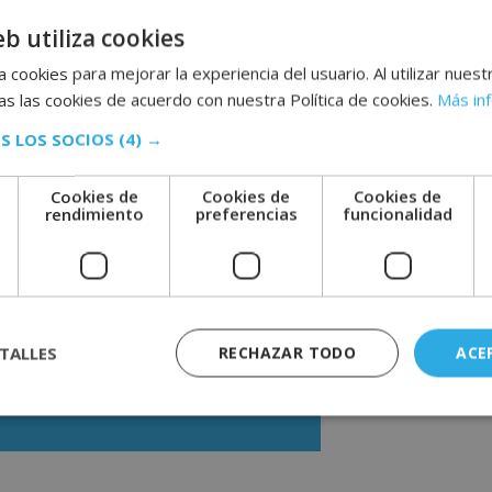
eb utiliza cookies
ficer
ofrece una formación completa en
 cookies para mejorar la experiencia del usuario. Al utilizar nuest
conceptos fundamentales, desde qué es el
s las cookies de acuerdo con nuestra Política de cookies.
Más in
del compliance officer.
S LOS SOCIOS
(4) →
elegación de funciones y competencias,
nto (CMS), así como la responsabilidad
l.
Cookies de
Cookies de
Cookies de
e
rendimiento
preferencias
funcionalidad
 y denuncias dentro de la empresa, las
al, la introducción a la teoría jurídica
 jurídicas, la responsabilidad penal del
TALLES
RECHAZAR TODO
ACE