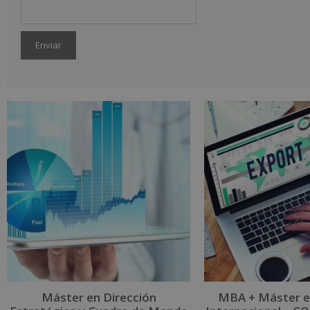
A
l
t
e
r
n
a
t
i
v
e
:
Máster en Dirección
MBA + Máster e