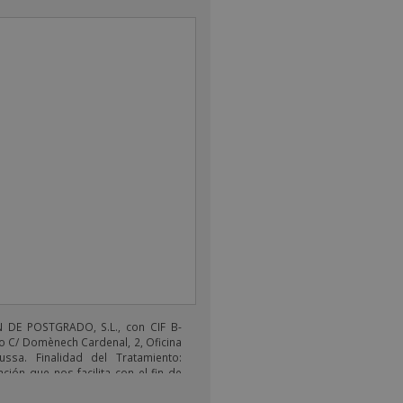
DE POSTGRADO, S.L., con CIF B-
o C/ Domènech Cardenal, 2, Oficina
ussa. Finalidad del Tratamiento:
ción que nos facilita con el fin de
electrónicos de tipo comercial
s productos ofrecidos y otros tipo