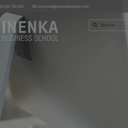
636 736 532
comercial@escuelainenka.com