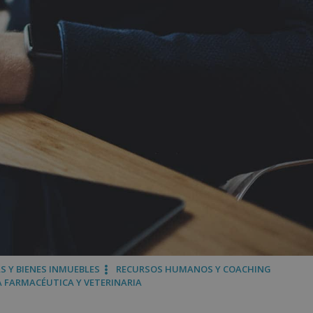
S Y BIENES INMUEBLES
RECURSOS HUMANOS Y COACHING
A FARMACÉUTICA Y VETERINARIA