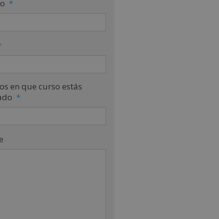
no
*
*
os en que curso estás
ado
*
e