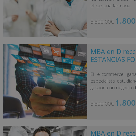
eficaz una farmacia.
1.800
3.600,00
€
MBA en Direcc
ESTANCIAS FO
El e-commerce gan
especialista estudi
gestiona un negocio de
1.800
3.600,00
€
MBA en Direcc