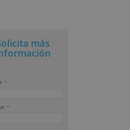
Solicita más
información
e
*
os
*