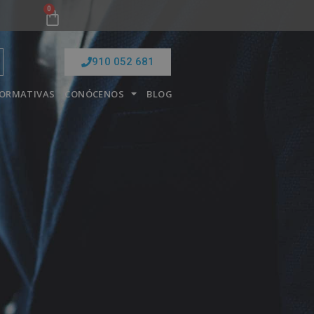
0
910 052 681
FORMATIVAS
CONÓCENOS
BLOG