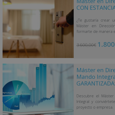
Máster en Dire
CON ESTANCIA
¿Te gustaría crear 
Máster en Direcció
formarte de manera es
1.800
3.600,00
€
Máster en Dire
Mando Integr
GARANTIZADAS
Descubre el Máster
Integral y conviérte
proyecto o empresa.