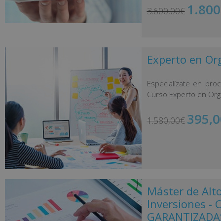
1.800
3.600,00
€
Experto en Or
Especialízate en pro
Curso Experto en Orga
395,0
1.580,00
€
Máster de Alt
Inversiones 
GARANTIZADAS