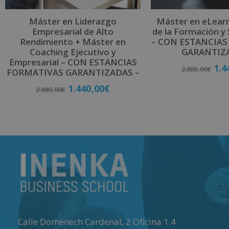
Máster en Liderazgo
Máster en eLearn
Empresarial de Alto
de la Formación y
Rendimiento + Máster en
– CON ESTANCIAS
Coaching Ejecutivo y
GARANTIZ
Empresarial – CON ESTANCIAS
1.4
2.880,00
€
FORMATIVAS GARANTIZADAS –
1.440,00
€
2.880,00
€
Matricú
Matricúlate
Calle Domenech Cardenal, 2 Oficina 1.4