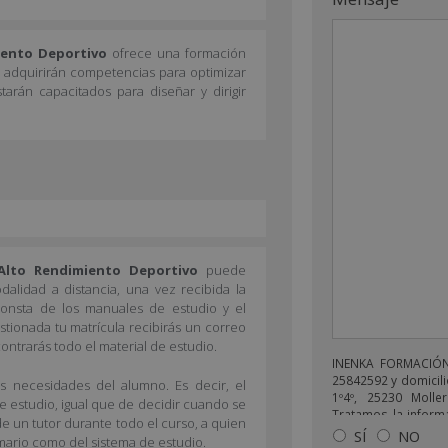
miento Deportivo
ofrece una formación
es adquirirán competencias para optimizar
starán capacitados para diseñar y dirigir
 Alto Rendimiento Deportivo
puede
odalidad a distancia, una vez recibida la
 consta de los manuales de estudio y el
stionada tu matrícula recibirás un correo
ontrarás todo el material de estudio.
INENKA FORMACIÓN 
25842592 y domicili
as necesidades del alumno. Es decir, el
1º4º, 25230 Moller
de estudio, igual que de decidir cuando se
Tratamos la informa
e un tutor durante todo el curso, a quien
enviarle correos 
SÍ
NO
mario como del sistema de estudio.
relacionado con lo