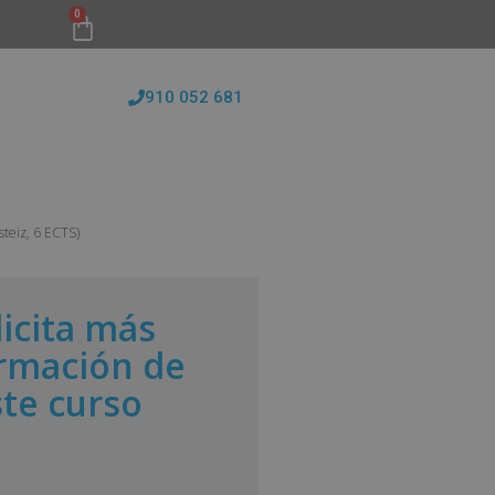
0
910 052 681
FORMATIVAS
CONÓCENOS
BLOG
steiz, 6 ECTS)
licita más
rmación de
ste curso