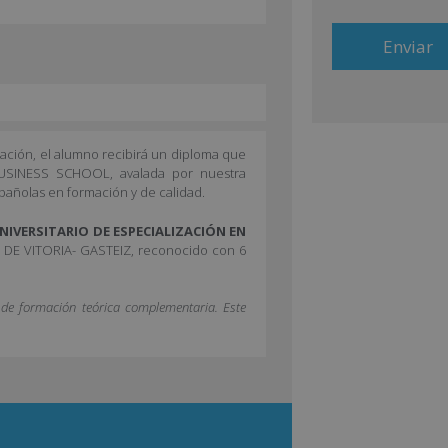
de productos que f
del tratamiento: 
Derechos: Pue
identificándose su
dirección comerc
A
información consul
l
Desea recibir inform
email):
t
uación, el alumno recibirá un diploma que
e
BUSINESS SCHOOL, avalada por nuestra
r
pañolas en formación y de calidad.
n
NIVERSITARIO DE ESPECIALIZACIÓN EN
a
D DE VITORIA- GASTEIZ, reconocido con 6
t
i
n de formación teórica complementaria. Este
v
e
: