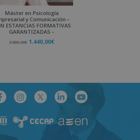
Máster en Psicología
presarial y Comunicación –
N ESTANCIAS FORMATIVAS
GARANTIZADAS –
1.440,00
€
2.880,00
€
Matricúlate