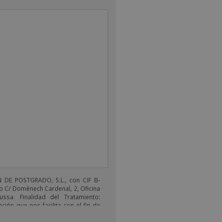
DE POSTGRADO, S.L., con CIF B-
o C/ Domènech Cardenal, 2, Oficina
ussa. Finalidad del Tratamiento:
ción que nos facilita con el fin de
electrónicos de tipo comercial
s productos ofrecidos y otros tipo