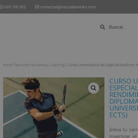
636 736 532
comercial@escuelainenka.com
Inicio
/
Recursos Humanos y Coaching
/ Curso Universitario de Especialización en 
CURSO U
ESPECIA
RENDIMI
DIPLOMA
UNIVERSI
ECTS)
¡Eleva tu ca
maximizar el