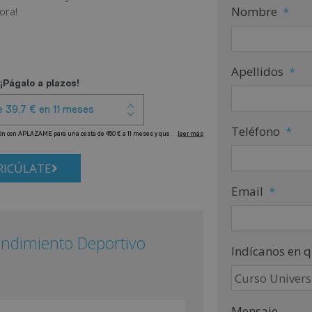
Nombre
*
ora!
Apellidos
*
Teléfono
*
ICÚLATE
Email
*
Rendimiento Deportivo
Indícanos en q
Mensaje