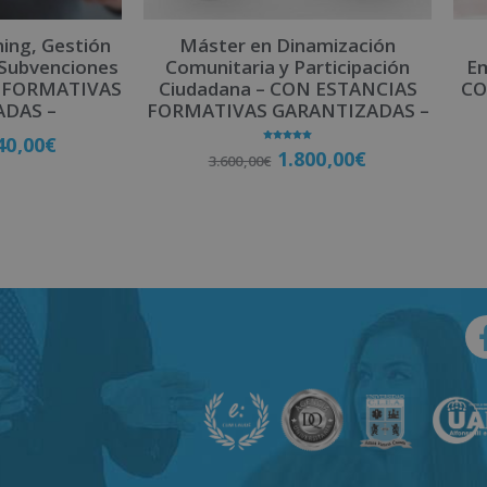
ing, Gestión
Máster en Dinamización
 Subvenciones
Comunitaria y Participación
Em
 FORMATIVAS
Ciudadana – CON ESTANCIAS
CO
ADAS –
FORMATIVAS GARANTIZADAS –
40,00
€
Valorado
1.800,00
€
3.600,00
€
con
5.00
de 5
late
Matricúlate