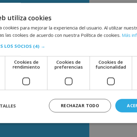
sitario en Alto
estudiarás:
eb utiliza cookies
 cookies para mejorar la experiencia del usuario. Al utilizar nuest
imiento Deportivo
está especialmente
s las cookies de acuerdo con nuestra Política de cookies.
Más in
dquirir conocimientos en el mundo del
S LOS SOCIOS
(4) →
esta área, con una especial elevación y
Cookies de
Cookies de
Cookies de
 de nuestro tiempo es el deporte y la
e
rendimiento
preferencias
funcionalidad
ía y docente a una persona formada para
escindible tener un preparador deportivo
 una mayor motivación.
arán los conocimientos necesarios para
imiento.
TALLES
RECHAZAR TODO
ACE