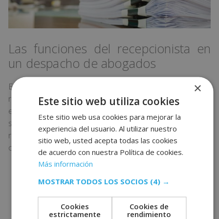
Las funciones del recepcionista en
un despacho de abogados
×
En un despacho de abogados, el secretario o
recepcionista dan apoyo administrativo muy
Este sitio web utiliza cookies
especializado al personal profesional. Sus funciones
Este sitio web usa cookies para mejorar la
son muy variadas, desde la atención al cliente hasta la
experiencia del usuario. Al utilizar nuestro
redacción de archivos legales. Entre las tareas más
sitio web, usted acepta todas las cookies
comunes de este puesto, destacamos:
de acuerdo con nuestra Política de cookies.
Más información
Preparación de documentos de texto y de
MOSTRAR TODOS LOS SOCIOS
(4) →
procesos judiciales.
Gestión de la correspondencia.
Cookies
Cookies de
Organización de la agenda del despacho:
estrictamente
rendimiento