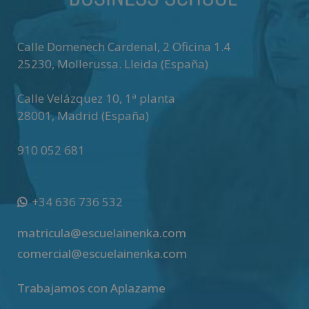
t
i
v
Calle Domenech Cardenal, 2 Oficina 1.4
e
25230
,
Mollerussa
.
Lleida (España)
:
Calle Velázquez 10, 1ª planta
28001
,
Madrid (España)
910 052 681
+34 636 736 532
matricula@escuelainenka.com
comercial@escuelainenka.com
Trabajamos con Aplazame