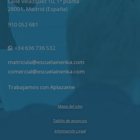
Calle Velázquez 10, 1ª planta
28001
,
Madrid (España)
910 052 681
+34 636 736 532
matricula@escuelainenka.com
comercial@escuelainenka.com
Trabajamos con Aplazame
Mapa del sitio
Tablón de anuncios
Información Legal