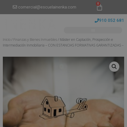
0
comercial@escuelainenka.com
910 052 681
Inicio
/
Finanzas y Bienes Inmuebles
/ Máster en Captación, Prospección e
Intermediación Inmobiliaria – CON ESTANCIAS FORMATIVAS GARANTIZADAS –