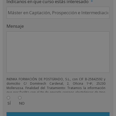
Indícanos en que curso estás interesado
*
Mensaje
INENKA FORMACIÓN DE POSTGRADO, S.L., con CIF B-25842592 y
domicilio C/ Domènech Cardenal, 2, Oficina 1º4º, 25230
Mollerussa. Finalidad del Tratamiento: Tratamos la información
que nos facilita con el fin de enviarle correos electrónicos de tipo
comercial relacionado con los productos ofrecidos y otros tipo
de productos que fueran de su interés. Legitimación del
SÍ
NO
tratamiento: Consentimiento del interesado. Derechos: Puede
ejercitar sus derechos identificándose suficientemente,
dirigiéndose a la dirección comercial@grupoinenka.com. Para