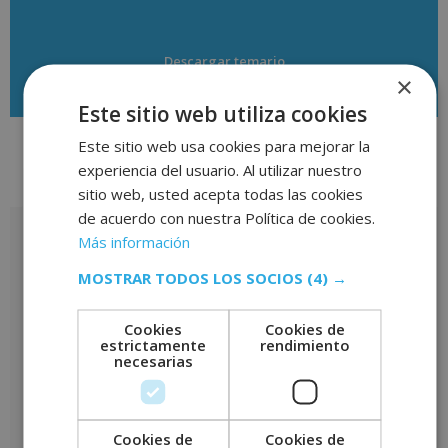
Descargar temario
×
Este sitio web utiliza cookies
Este sitio web usa cookies para mejorar la
experiencia del usuario. Al utilizar nuestro
Valoraciones (0)
sitio web, usted acepta todas las cookies
de acuerdo con nuestra Política de cookies.
Valoraciones
Más información
No hay valoraciones aún.
MOSTRAR TODOS LOS SOCIOS
(4) →
Sé el primero en valorar “Máster en Captación, Prospección e
Cookies
Cookies de
Intermediación Inmobiliaria – CON ESTANCIAS FORMATIVAS
estrictamente
rendimiento
GARANTIZADAS –”
necesarias
Tu puntuación
*
Tu valoración
*
Cookies de
Cookies de