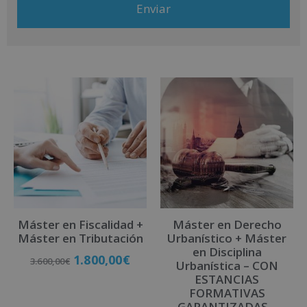
más información consulte nuestra Política de Privacidad. Desea
recibir información comercial (vía telefónica y/o email):
A
l
t
e
r
n
a
t
i
v
Máster en Fiscalidad +
Máster en Derecho
e
Máster en Tributación
Urbanístico + Máster
:
en Disciplina
1.800,00
€
3.600,00
€
Urbanística – CON
ESTANCIAS
FORMATIVAS
Matricúlate
GARANTIZADAS –