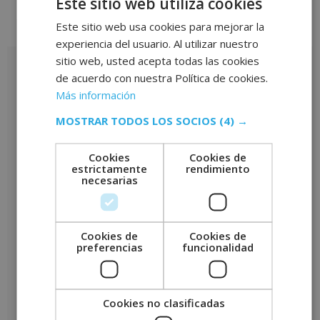
Este sitio web utiliza cookies
Este sitio web usa cookies para mejorar la
Valoraciones (0)
experiencia del usuario. Al utilizar nuestro
sitio web, usted acepta todas las cookies
Valoraciones
de acuerdo con nuestra Política de cookies.
Más información
No hay valoraciones aún.
MOSTRAR TODOS LOS SOCIOS
(4) →
Sé el primero en valorar “Máster en Matemáticas Financieras –
CON ESTANCIAS FORMATIVAS GARANTIZADAS –”
Tu puntuación
*
Cookies
Cookies de
estrictamente
rendimiento
necesarias
Tu valoración
*
Cookies de
Cookies de
preferencias
funcionalidad
Nombre
*
Cookies no clasificadas
Correo electrónico
*