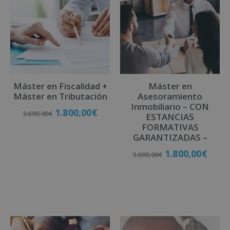
r
n
a
t
i
v
Máster en Fiscalidad +
Máster en
e
Máster en Tributación
Asesoramiento
:
Inmobiliario – CON
1.800,00
€
3.600,00
€
ESTANCIAS
FORMATIVAS
GARANTIZADAS –
Matricúlate
1.800,00
€
3.600,00
€
Matricúlate