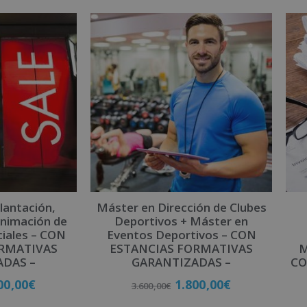
lantación,
Máster en Dirección de Clubes
Animación de
Deportivos + Máster en
iales – CON
Eventos Deportivos – CON
ORMATIVAS
ESTANCIAS FORMATIVAS
M
ADAS –
GARANTIZADAS –
CO
00,00
€
1.800,00
€
3.600,00
€