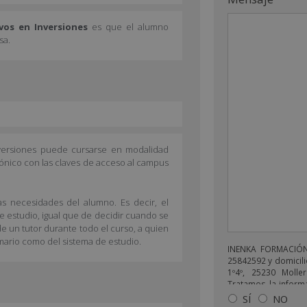
vos en Inversiones
es que el alumno
sa.
Inversiones puede cursarse en modalidad
rónico con las claves de acceso al campus
as necesidades del alumno. Es decir, el
de estudio, igual que de decidir cuando se
e un tutor durante todo el curso, a quien
mario como del sistema de estudio.
INENKA FORMACIÓN 
25842592 y domicili
1º4º, 25230 Moller
Tratamos la informa
enviarle correos 
SÍ
NO
relacionado con lo