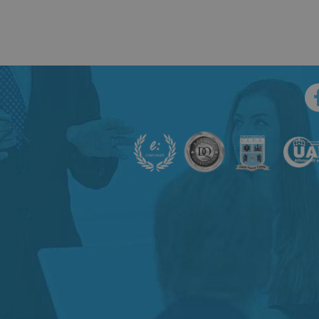
late
Matricúlate