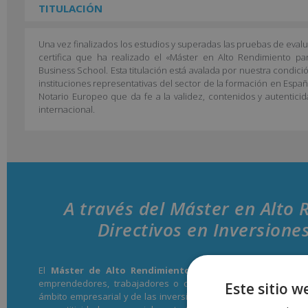
TITULACIÓN
Una vez finalizados los estudios y superadas las pruebas de eval
certifica que ha realizado el «Máster en Alto Rendimiento pa
Business School. Esta titulación está avalada por nuestra condic
instituciones representativas del sector de la formación en Españ
Notario Europeo que da fe a la validez, contenidos y autenticid
internacional.
A través del Máster en Alto
Directivos en Inversione
El
Máster de Alto Rendimiento para Directivos en Inv
emprendedores, trabajadores o cualquier persona interesad
Este sitio w
ámbito empresarial y de las inversiones. A lo largo de la form