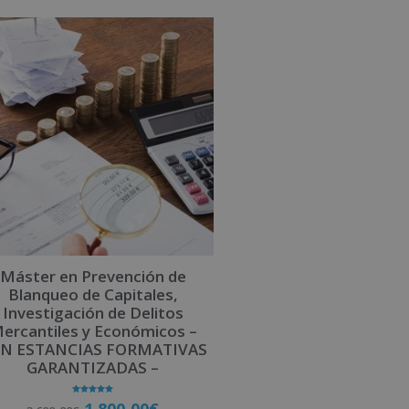
Máster en Prevención de
Blanqueo de Capitales,
Investigación de Delitos
ercantiles y Económicos –
N ESTANCIAS FORMATIVAS
GARANTIZADAS –
Valorado
1.800,00
€
con