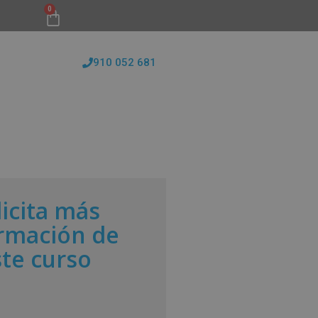
0
910 052 681
FORMATIVAS
CONÓCENOS
BLOG
licita más
rmación de
ste curso