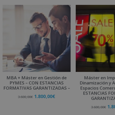
l
t
e
r
n
a
t
i
v
e
:
MBA + Máster en Gestión de
Máster en Imp
PYMES – CON ESTANCIAS
Dinamización y 
FORMATIVAS GARANTIZADAS –
Espacios Comerc
ESTANCIAS F
1.800,00
€
3.600,00
€
GARANTIZ
1.8
3.600,00
€
Matricúlate