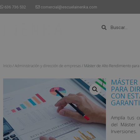
636 736 532
comercial@escuelainenka.com
Inicio
/
Administración y dirección de empresas
/ Máster de Alto Rendimiento pa
MÁSTER 
PARA DIR
CON EST
GARANTI
Amplía tus c
del Máster 
Inversiones.