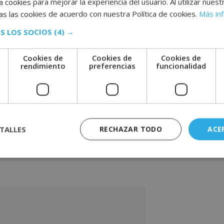
e mercado y hacer planes empresariales.
 cookies para mejorar la experiencia del usuario. Al utilizar nuest
flictos a través de técnicas de dinámica
s las cookies de acuerdo con nuestra Política de cookies.
Más in
S LOS SOCIOS
(4) →
inanciación empresarial, a nivel nacional
cieros. Asimismo, se especializará en la
Cookies de
Cookies de
Cookies de
ciones especiales que existen. También se
e
rendimiento
preferencias
funcionalidad
TALLES
RECHAZAR TODO
ACE