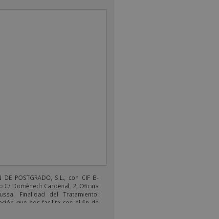
DE POSTGRADO, S.L., con CIF B-
o C/ Domènech Cardenal, 2, Oficina
ussa. Finalidad del Tratamiento:
ción que nos facilita con el fin de
electrónicos de tipo comercial
s productos ofrecidos y otros tipo