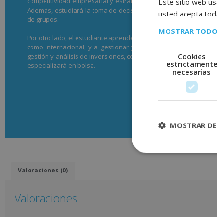
competitividad empresarial y estratégica, elaborar estudios d
Este sitio web usa
Además, estudiará la toma de decisiones y la resolución de con
usted acepta toda
de grupos.
MOSTRAR TODO
Por otro lado, el estudiante aprenderá todo lo necesario sobre f
como internacional, y a gestionar y analizar los riesgos finan
Cookies
gestión y análisis de inversiones, conociendo los tipos y situa
estrictament
especializará en bolsa.
necesarias
Descargar temario
MOSTRAR DE
Valoraciones (0)
Valoraciones