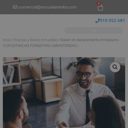
0
comercial@escuelainenka.com
910 052 681
Inicio
/
Finanzas y Bienes Inmuebles
/ Máster en Asesoramiento Inmobiliario –
CON ESTANCIAS FORMATIVAS GARANTIZADAS –