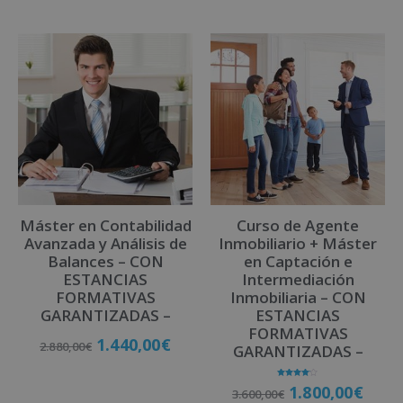
Máster en Contabilidad
Curso de Agente
Avanzada y Análisis de
Inmobiliario + Máster
Balances – CON
en Captación e
ESTANCIAS
Intermediación
FORMATIVAS
Inmobiliaria – CON
GARANTIZADAS –
ESTANCIAS
FORMATIVAS
1.440,00
€
2.880,00
€
GARANTIZADAS –
Valorado
1.800,00
€
3.600,00
€
con
Matricúlate
4.00