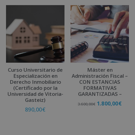
l
t
e
r
n
a
t
i
v
Curso Universitario de
Máster en
e
Especialización en
Administración Fiscal –
:
Derecho Inmobiliario
CON ESTANCIAS
(Certificado por la
FORMATIVAS
Universidad de Vitoria-
GARANTIZADAS –
Gasteiz)
1.800,00
€
3.600,00
€
890,00
€
Matricúlate
Matricúlate