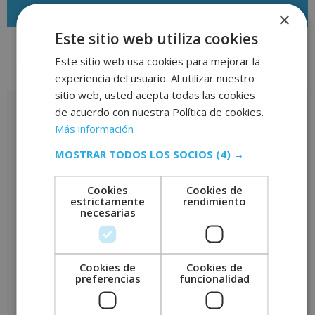
×
Este sitio web utiliza cookies
Este sitio web usa cookies para mejorar la
Valoraciones (0)
experiencia del usuario. Al utilizar nuestro
sitio web, usted acepta todas las cookies
de acuerdo con nuestra Política de cookies.
Valoraciones
Más información
No hay valoraciones aún.
MOSTRAR TODOS LOS SOCIOS
(4) →
Sé el primero en valorar “Máster en Asesoramiento Inmobiliario –
CON ESTANCIAS FORMATIVAS GARANTIZADAS –”
Cookies
Cookies de
Tu puntuación
*
estrictamente
rendimiento
necesarias
Tu valoración
*
Cookies de
Cookies de
preferencias
funcionalidad
Nombre
*