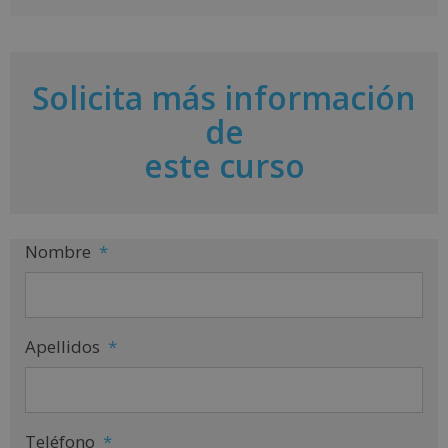
A
l
t
e
r
Solicita más información
n
a
de
t
i
este curso
v
e
:
Nombre
*
Apellidos
*
Teléfono
*