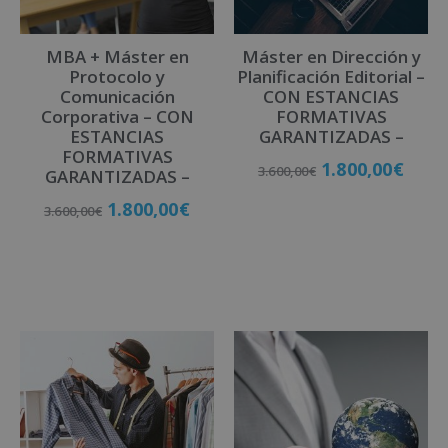
i
v
MBA + Máster en
Máster en Dirección y
e
Protocolo y
Planificación Editorial –
:
Comunicación
CON ESTANCIAS
Corporativa – CON
FORMATIVAS
ESTANCIAS
GARANTIZADAS –
FORMATIVAS
1.800,00
€
3.600,00
€
GARANTIZADAS –
1.800,00
€
3.600,00
€
Matricúlate
Matricúlate