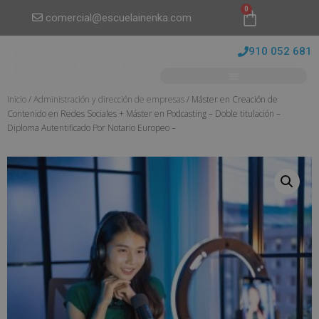
0
comercial@escuelainenka.com
910 052 681
Inicio
/
Administración y dirección de empresas
/ Máster en Creación de
Contenido en Redes Sociales + Máster en Podcasting – Doble titulación –
Diploma Autentificado Por Notario Europeo –