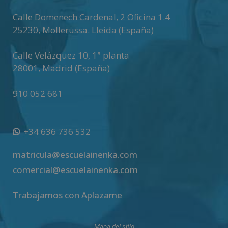
Calle Domenech Cardenal, 2 Oficina 1.4
25230
,
Mollerussa
.
Lleida (España)
Calle Velázquez 10, 1ª planta
28001
,
Madrid (España)
910 052 681
+34 636 736 532
matricula@escuelainenka.com
comercial@escuelainenka.com
Trabajamos con Aplazame
Mapa del sitio