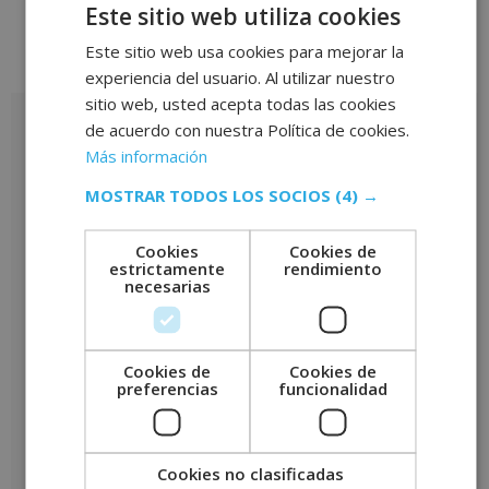
Este sitio web utiliza cookies
Este sitio web usa cookies para mejorar la
Valoraciones (0)
experiencia del usuario. Al utilizar nuestro
sitio web, usted acepta todas las cookies
Valoraciones
de acuerdo con nuestra Política de cookies.
Más información
No hay valoraciones aún.
MOSTRAR TODOS LOS SOCIOS
(4) →
Sé el primero en valorar “Máster en Digitalización de Empresas –
CON ESTANCIAS FORMATIVAS GARANTIZADAS –”
Cookies
Cookies de
Tu puntuación
*
estrictamente
rendimiento
necesarias
Tu valoración
*
Cookies de
Cookies de
preferencias
funcionalidad
Nombre
*
Cookies no clasificadas