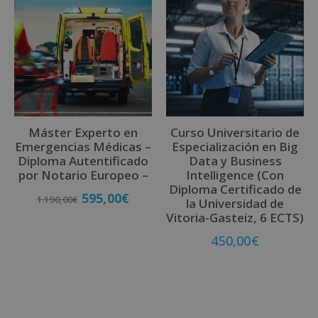
e
r
n
a
t
i
v
Máster Experto en
Curso Universitario de
e
Emergencias Médicas –
Especialización en Big
:
Diploma Autentificado
Data y Business
por Notario Europeo –
Intelligence (Con
Diploma Certificado de
595,00
€
1.190,00
€
la Universidad de
Vitoria-Gasteiz, 6 ECTS)
450,00
€
Matricúlate
Matricúlate