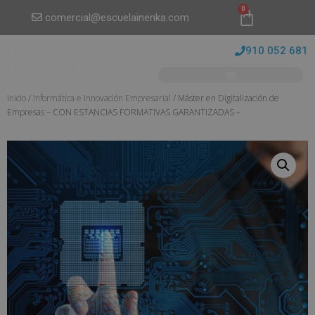
0
comercial@escuelainenka.com
910 052 681
Inicio
/
Informática e Innovación Empresarial
/ Máster en Digitalización de
Empresas – CON ESTANCIAS FORMATIVAS GARANTIZADAS –