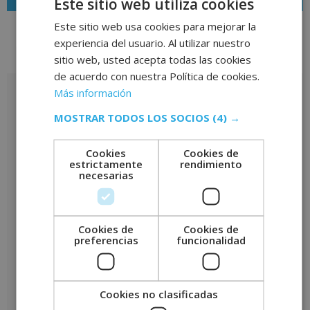
Este sitio web utiliza cookies
Este sitio web usa cookies para mejorar la
experiencia del usuario. Al utilizar nuestro
sitio web, usted acepta todas las cookies
Valoraciones (0)
de acuerdo con nuestra Política de cookies.
Más información
Valoraciones
MOSTRAR TODOS LOS SOCIOS
(4) →
No hay valoraciones aún.
Sé el primero en valorar “Máster en Innovación Empresarial –
Cookies
Cookies de
CON ESTANCIAS FORMATIVAS GARANTIZADAS –”
estrictamente
rendimiento
Tu puntuación
*
necesarias
Tu valoración
*
Cookies de
Cookies de
preferencias
funcionalidad
Nombre
*
Cookies no clasificadas