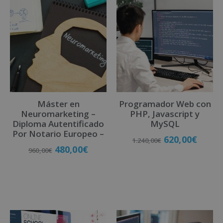
t
e
r
n
a
t
i
v
Máster en
Programador Web con
e
Neuromarketing –
PHP, Javascript y
:
Diploma Autentificado
MySQL
Por Notario Europeo –
620,00
€
1.240,00
€
480,00
€
960,00
€
Matricúlate
Matricúlate