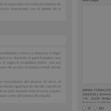
o se especialice en todos los ámbitos de
ervicio relacionado con el ámbito de la
dalidades: online y a distancia. Si eliges
iará a tu domicilio el pack formativo que
 Si eliges la modalidad online, una vez
claves de acceso al campus virtual, donde
as necesidades del alumno. Es decir, el
de estudio, igual que de decidir cuando se
INENKA FORMACIÓN 
e un tutor durante todo el curso, a quien
25842592 y domicili
mario como del sistema de estudio.
1º4º, 25230 Moller
Tratamos la informa
enviarle correos 
SÍ
NO
relacionado con lo