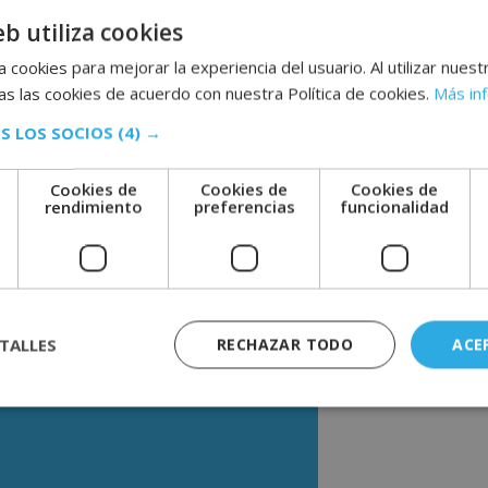
baja y cómo tratarla. Acto seguido, el
eb utiliza cookies
do las normativas de seguridad e higiene
 cookies para mejorar la experiencia del usuario. Al utilizar nuest
s las cookies de acuerdo con nuestra Política de cookies.
Más in
ará en el área de los recursos humanos.
y turnos de trabajo del equipo humano, y
S LOS SOCIOS
(4) →
 al personal, mejorar el clima laboral y
ugar de trabajo. Durante el Máster, el
enderá nociones psicológicas para poder
Cookies de
Cookies de
Cookies de
rofesional sanitario. En esta línea, el
e
rendimiento
preferencias
funcionalidad
, prevención de conflictos, y además,
 calidad del negocio.
ón teórica complementaria. Este curso no conduce a
TALLES
RECHAZAR TODO
ACE