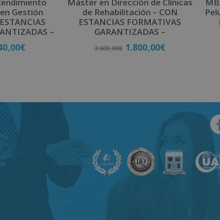
Rendimiento
Máster en Dirección de Clínicas
MBA
 en Gestión
de Rehabilitación – CON
Pel
N ESTANCIAS
ESTANCIAS FORMATIVAS
ANTIZADAS –
GARANTIZADAS –
40,00
€
1.800,00
€
3.600,00
€
late
Matricúlate