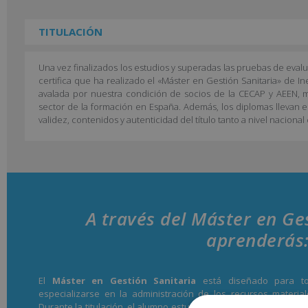
TITULACIÓN
Una vez finalizados los estudios y superadas las pruebas de eval
certifica que ha realizado el «Máster en Gestión Sanitaria» de In
avalada por nuestra condición de socios de la CECAP y AEEN, má
sector de la formación en España. Además, los diplomas llevan e
validez, contenidos y autenticidad del título tanto a nivel naciona
A través del Máster en Ge
aprenderás
El
Máster en Gestión Sanitaria
está diseñado para to
especializarse en la administración de los recursos materi
Durante la titulación, el alumno estudiará la organización funcio