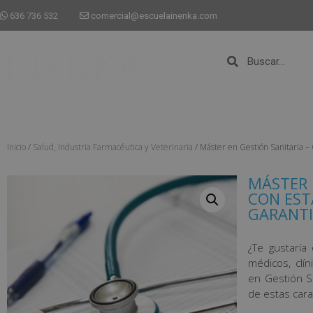
636 736 532
comercial@escuelainenka.com
Inicio
/
Salud, Industria Farmacéutica y Veterinaria
/ Máster en Gestión Sanitar
MÁSTER 
CON EST
GARANTI
¿Te gustaría 
médicos, clí
en Gestión S
de estas carac