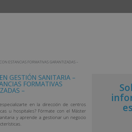
INICIO
CURSOS
CAMPUS
EMPLEO Y ESTANCIAS 
ia – CON ESTANCIAS FORMATIVAS GARANTIZADAS –
EN GESTIÓN SANITARIA –
ANCIAS FORMATIVAS
So
ZADAS –
info
e
especializarte en la dirección de centros
nicas u hospitales? Fórmate con el Máster
anitaria y aprende a gestionar un negocio
terísticas.