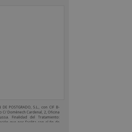
DE POSTGRADO, S.L., con CIF B-
o C/ Domènech Cardenal, 2, Oficina
ussa. Finalidad del Tratamiento:
ción que nos facilita con el fin de
electrónicos de tipo comercial
s productos ofrecidos y otros tipo