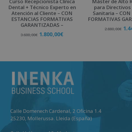
Curso Recepcionista Clínica
Máster de Alto 
Dental + Técnico Experto en
para Directivos
Atención al Cliente – CON
Sanitaria – CO
ESTANCIAS FORMATIVAS
FORMATIVAS GAR
GARANTIZADAS –
1.4
2.880,00
€
1.800,00
€
3.600,00
€
Matricú
Matricúlate
Calle Domenech Cardenal, 2 Oficina 1.4
25230
,
Mollerussa
.
Lleida (España)