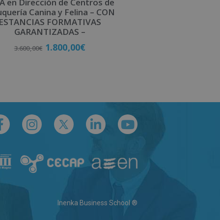
 en Dirección de Centros de
uquería Canina y Felina – CON
ESTANCIAS FORMATIVAS
GARANTIZADAS –
1.800,00
€
3.600,00
€
Matricúlate
Inenka Business School ®