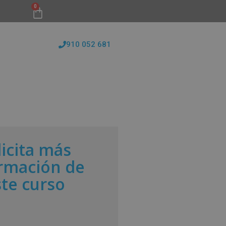
0
910 052 681
FORMATIVAS
CONÓCENOS
BLOG
licita más
rmación de
ste curso