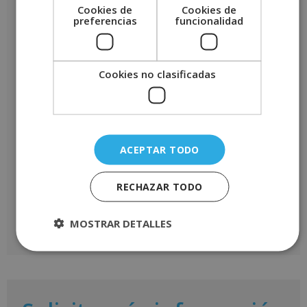
Tu puntuación
*
Cookies de
Cookies de
preferencias
funcionalidad
Tu valoración
*
Cookies no clasificadas
Nombre
*
ACEPTAR TODO
Correo electrónico
*
RECHAZAR TODO
MOSTRAR DETALLES
A
l
t
e
r