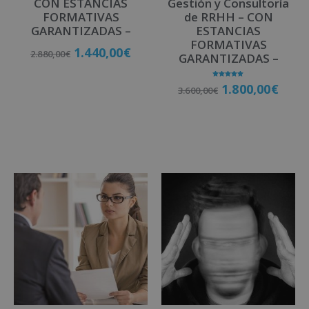
CON ESTANCIAS
Gestión y Consultoría
FORMATIVAS
de RRHH – CON
GARANTIZADAS –
ESTANCIAS
FORMATIVAS
1.440,00
€
2.880,00
€
GARANTIZADAS –
Valorado
1.800,00
€
3.600,00
€
con
Matricúlate
5.00
de 5
Matricúlate