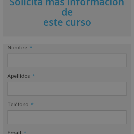
Solicita más información
n
a
de
t
i
este curso
v
e
:
Nombre
*
Apellidos
*
Teléfono
*
Email
*