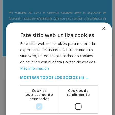
*El contenido del curso se encuentra orientado hacia la adquisición de
formación teórica complementaria. Este curso no conduce a la obtención de
una titulación oficial.
×
Este sitio web utiliza cookies
Descargar temario
Este sitio web usa cookies para mejorar la
experiencia del usuario. Al utilizar nuestro
sitio web, usted acepta todas las cookies
de acuerdo con nuestra Política de cookies.
Más información
Valoraciones (0)
MOSTRAR TODOS LOS SOCIOS
(4) →
Valoraciones
Cookies
Cookies de
estrictamente
rendimiento
No hay valoraciones aún.
necesarias
Sé el primero en valorar “Máster en Coaching Sanitario – CON
ESTANCIAS FORMATIVAS GARANTIZADAS –”