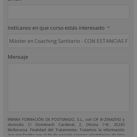
Indícanos en que curso estás interesado
*
Mensaje
INENKA FORMACIÓN DE POSTGRADO, S.L., con CIF B-25842592 y
domicilio C/ Domènech Cardenal, 2, Oficina 1º4º, 25230
Mollerussa. Finalidad del Tratamiento: Tratamos la información
que nos facilita con el fin de enviarle correos electrónicos de tipo