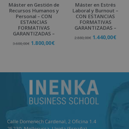
Máster en Gestión de
Máster en Estrés
Recursos Humanos y
Laboral y Burnout –
Personal – CON
CON ESTANCIAS
ESTANCIAS
FORMATIVAS
FORMATIVAS
GARANTIZADAS –
GARANTIZADAS –
1.440,00
€
2.880,00
€
1.800,00
€
3.600,00
€
Matricúlate
Matricúlate
Calle Domenech Cardenal, 2 Oficina 1.4
25230
,
Mollerussa
.
Lleida (España)