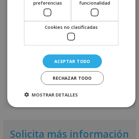
preferencias
funcionalidad
Tu valoración
*
Cookies no clasificadas
Nombre
*
ACEPTAR TODO
Correo electrónico
*
RECHAZAR TODO
MOSTRAR DETALLES
A
l
t
e
r
Solicita más información
n
a