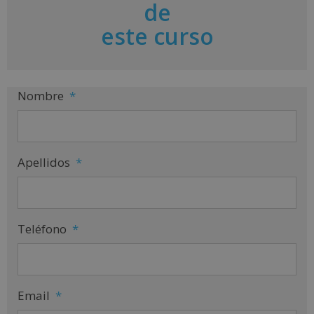
de
t
i
este curso
v
e
:
Nombre
*
Apellidos
*
Teléfono
*
Email
*