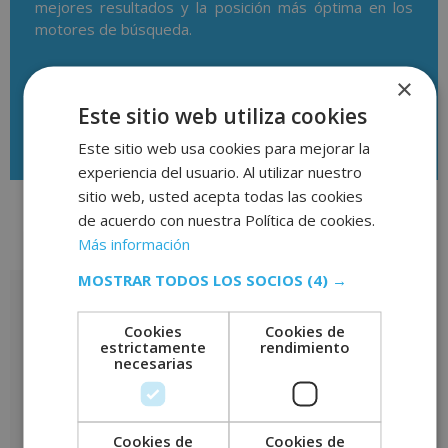
mejores resultados y la posición más óptima en los
motores de búsqueda.
×
Este sitio web utiliza cookies
Descargar temario
Este sitio web usa cookies para mejorar la
experiencia del usuario. Al utilizar nuestro
sitio web, usted acepta todas las cookies
de acuerdo con nuestra Política de cookies.
Más información
Valoraciones (0)
MOSTRAR TODOS LOS SOCIOS
(4) →
Valoraciones
Cookies
Cookies de
No hay valoraciones aún.
estrictamente
rendimiento
necesarias
Sé el primero en valorar “Máster en Marketing Online,
Posicionamento Web y SEO – CON ESTANCIAS FORMATIVAS
GARANTIZADAS –”
Tu puntuación
*
Cookies de
Cookies de