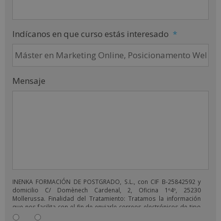
Indícanos en que curso estás interesado
*
Mensaje
INENKA FORMACIÓN DE POSTGRADO, S.L., con CIF B-25842592 y
domicilio C/ Domènech Cardenal, 2, Oficina 1º4º, 25230
Mollerussa. Finalidad del Tratamiento: Tratamos la información
que nos facilita con el fin de enviarle correos electrónicos de tipo
comercial relacionado con los productos ofrecidos y otros tipo