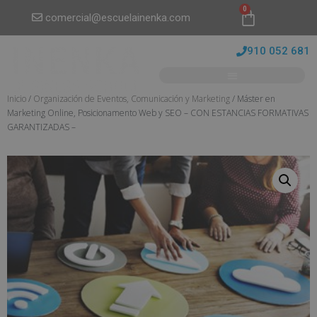
0
comercial@escuelainenka.com
910 052 681
Inicio
/
Organización de Eventos, Comunicación y Marketing
/ Máster en
Marketing Online, Posicionamento Web y SEO – CON ESTANCIAS FORMATIVAS
GARANTIZADAS –