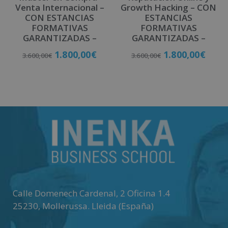
Venta Internacional –
Growth Hacking – CON
CON ESTANCIAS
ESTANCIAS
FORMATIVAS
FORMATIVAS
GARANTIZADAS –
GARANTIZADAS –
1.800,00
€
1.800,00
€
3.600,00
€
3.600,00
€
Matricúlate
Matricúlate
Calle Domenech Cardenal, 2 Oficina 1.4
25230
,
Mollerussa
.
Lleida (España)