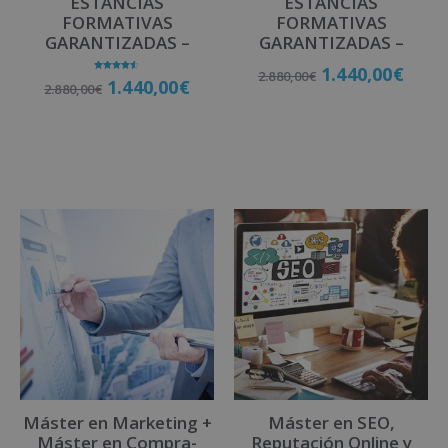
ESTANCIAS
ESTANCIAS
FORMATIVAS
FORMATIVAS
GARANTIZADAS –
GARANTIZADAS –
1.440,00
€
2.880,00
€
Valorado
1.440,00
€
2.880,00
€
con
4.50
de 5
Matricúlate
Matricúlate
Máster en Marketing +
Máster en SEO,
Máster en Compra-
Reputación Online y